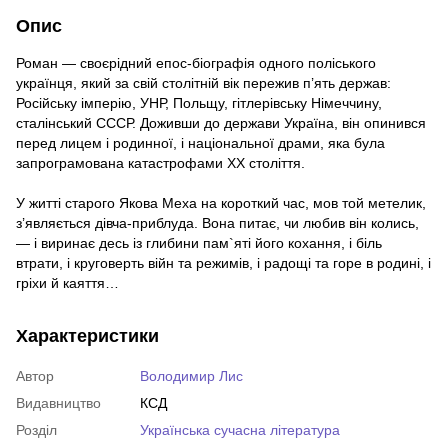
Опис
Роман — своєрідний епос-біографія одного поліського
українця, який за свій столітній вік пережив п’ять держав:
Російську імперію, УНР, Польщу, гітлерівську Німеччину,
сталінський СССР. Доживши до держави Україна, він опинився
перед лицем і родинної, і національної драми, яка була
запрограмована катастрофами XX століття.
У житті старого Якова Меха на короткий час, мов той метелик,
з’являється дівча-приблуда. Вона питає, чи любив він колись,
— і виринає десь із глибини пам`яті його кохання, і біль
втрати, і круговерть війн та режимів, і радощі та горе в родині, і
гріхи й каяття…
Характеристики
Автор
Володимир Лис
Видавництво
КСД
Розділ
Українська сучасна література