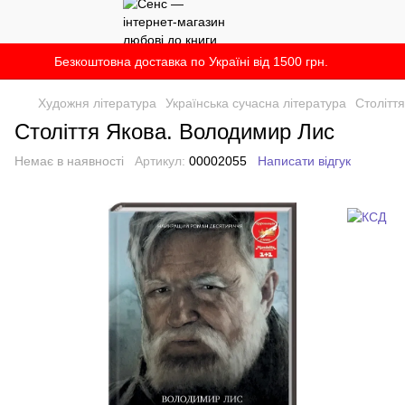
Безкоштовна доставка по Україні від 1500 грн.
Художня література
Українська сучасна література
Столітт
Століття Якова. Володимир Лис
Немає в наявності
Артикул:
00002055
Написати відгук