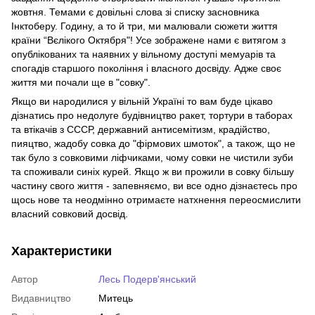
жовтня. Темами є довільні слова зі списку засновника
Інктоберу. Годину, а то й три, ми малювали сюжети життя
країни “Вєлікого Октября"! Усе зображене нами є витягом з
опублікованих та наявних у вільному доступі мемуарів та
спогадів старшого покоління і власного досвіду. Адже своє
життя ми почали ще в "совку".
Якщо ви народилися у вільній Україні то вам буде цікаво
дізнатись про недолуге будівництво ракет, тортури в таборах
та втікачів з СССР, державний антисемітизм, крадійство,
пияцтво, жадобу совка до "фірмових шмоток", а також, що не
так було з совковими ліфчиками, чому совки не чистили зуби
та споживали синіх курей. Якщо ж ви прожили в совку більшу
частину свого життя - запевняємо, ви все одно дізнаєтесь про
щось нове та неодмінно отримаєте натхнення переосмислити
власний совковий досвід.
Характеристики
Автор
Лесь Подерв'янський
Видавництво
Митець