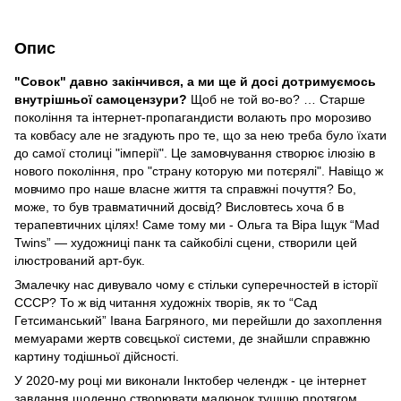
Опис
"Совок" давно закінчився, а ми ще й досі дотримуємось
внутрішньої самоцензури?
Щоб не той во-во? … Старше
покоління та інтернет-пропагандисти волають про морозиво
та ковбасу але не згадують про те, що за нею треба було їхати
до самої столиці "імперії". Це замовчування створює ілюзію в
нового покоління, про "страну которую ми потєрялі". Навіщо ж
мовчимо про наше власне життя та справжні почуття? Бо,
може, то був травматичний досвід? Висловтесь хоча б в
терапевтичних цілях! Саме тому ми - Ольга та Віра Іщук “Mad
Twins” — художниці панк та сайкобілі сцени, створили цей
ілюстрований арт-бук.
Змалечку нас дивувало чому є стільки суперечностей в історії
СССР? То ж від читання художніх творів, як то “Сад
Гетсиманський” Івана Багряного, ми перейшли до захоплення
мемуарами жертв совєцької системи, де знайшли справжню
картину тодішньої дійсності.
У 2020-му році ми виконали Інктобер челендж - це інтернет
завдання щоденно створювати малюнок тушшю протягом