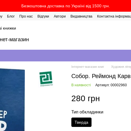
Безкоштовна доставка по Україні від 1500 грн.
ру
Блог
Про нас
Відгуки
Автори
Видавництва
Контактна інформац
і книжки
рнет-магазин
Інтернет-магазин книг
Художня літе
Собор. Реймонд Карв
В наявності
Артикул: 00002960
280 грн
Тип обкладинки
Тверда