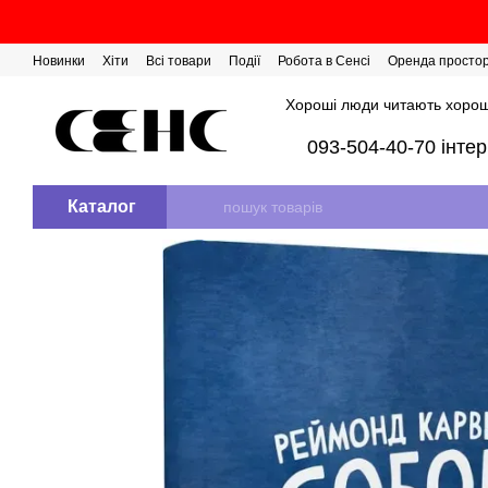
Перейти до основного контенту
Новинки
Хіти
Всі товари
Події
Робота в Сенсі
Оренда просто
Розіграш сертифікатів
Хороші люди читають хорош
093-504-40-70 інте
Каталог