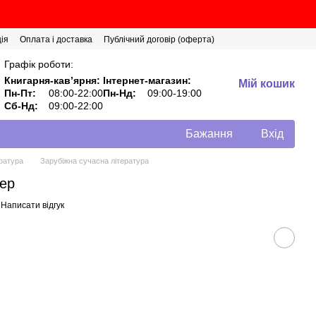
ія
Оплата і доставка
Публічний договір (оферта)
Графік роботи:
Книгарня-кавʼярня:
Інтернет-магазин:
Мій кошик
Пн-Пт:
08:00-22:00
Пн-Нд:
09:00-19:00
Сб-Нд:
09:00-22:00
Бажання
Вхід
ратура
Зарубіжна сучасна література
ер
Написати відгук