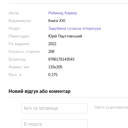
Автор
Реймонд Карвер
Видавництво
Книги XXI
Розділ
Зарубіжна сучасна література
Перекладач
Юрій Паустовський
Рік видання
2022
Кількість сторінок
208
Штрихкод
9786176143543
Формат, мм
133х205
Вага, кг
0.275
Новий відгук або коментар
Увійти за допомогою