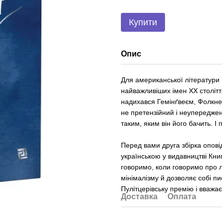
Купити
Опис
Для американської літератури
найважливіших імен ХХ століт
надихався Гемінґвеєм, Фолкнер
не претензійний і неупереджен
таким, яким він його бачить. І
Перед вами друга збірка опов
українською у видавництві Кни
говоримо, коли говоримо про л
мінімалізму й дозволяє собі п
Пулітцерівську премію і вважа
Доставка
Оплата