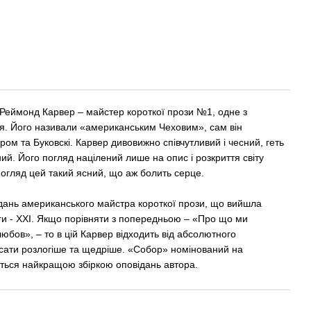
 Реймонд Карвер – майстер короткої прози №1, одне з
тя. Його називали «американським Чеховим», сам він
ом та Буковскі. Карвер дивовижно співчутливий і чесний, геть
ий. Його погляд націлений лише на опис і розкриття світу
 погляд цей такий ясний, що аж болить серце.
ідань американського майстра короткої прози, що вийшла
ги - XXI. Якщо порівняти з попередньою – «Про що ми
юбов», – то в цій Карвер відходить від абсолютного
исати розлогіше та щедріше. «Собор» номінований на
ється найкращою збіркою оповідань автора.