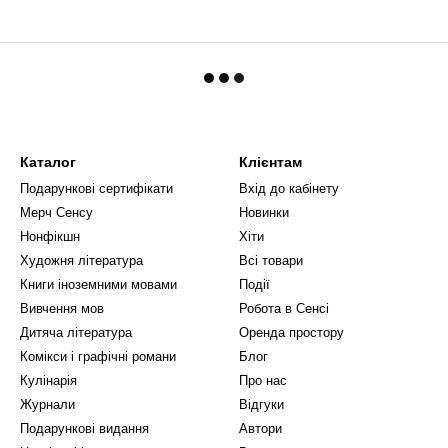
Каталог
Клієнтам
Подарункові сертифікати
Вхід до кабінету
Мерч Сенсу
Новинки
Нонфікшн
Хіти
Художня література
Всі товари
Книги іноземними мовами
Події
Вивчення мов
Робота в Сенсі
Дитяча література
Оренда простору
Комікси і графічні романи
Блог
Кулінарія
Про нас
Журнали
Відгуки
Подарункові видання
Автори