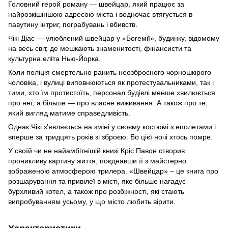
Головний герой роману — швейцар, який працює за
найрозкішнішою адресою міста і водночас втягується в
павутину інтриг, пограбувань і вбивств.
Чікі Діас — улюблений швейцар у «Богемії», будинку, відомому
на весь світ, де мешкають знаменитості, фінансисти та
культурна еліта Нью-Йорка.
Коли поліція смертельно ранить неозброєного чорношкірого
чоловіка, і вулиці виповнюються як протестувальниками, так і
тими, хто їм протистоїть, персонал будівлі менше хвилюється
про неї, а більше — про власне виживання. А також про те,
який вигляд матиме справедливість.
Однак Чікі з’являється на зміні у своєму костюмі з еполетами і
вперше за тридцять років зі зброєю. Бо цієї ночі хтось помре.
У своїй чи не найамбітнішій книзі Кріс Павон створив
проникливу картину життя, поєднавши її з майстерно
зображеною атмосферою трилера. «Швейцар» – це книга про
розшарування та привілеї в місті, яке більше нагадує
бурхливий котел, а також про розбіжності, які стають
випробуванням усьому, у що місто любить вірити.