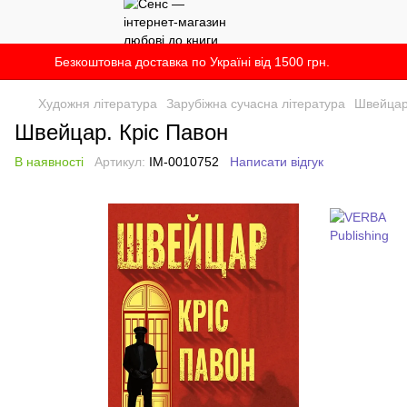
Безкоштовна доставка по Україні від 1500 грн.
Художня література
Зарубіжна сучасна література
Швейцар
Швейцар. Кріс Павон
В наявності
Артикул:
IM-0010752
Написати відгук