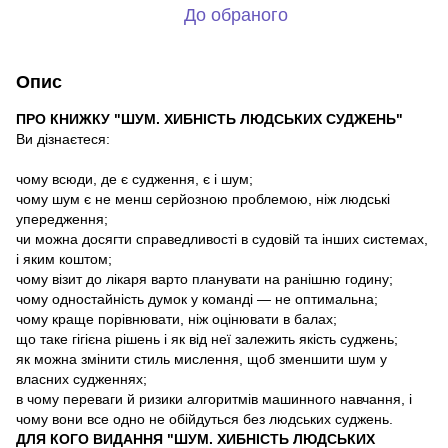
До обраного
Опис
ПРО КНИЖКУ "ШУМ. ХИБНІСТЬ ЛЮДСЬКИХ СУДЖЕНЬ"
Ви дізнаєтеся:
чому всюди, де є судження, є і шум;
чому шум є не менш серйозною проблемою, ніж людські
упередження;
чи можна досягти справедливості в судовій та інших системах,
і яким коштом;
чому візит до лікаря варто планувати на ранішню годину;
чому одностайність думок у команді — не оптимальна;
чому краще порівнювати, ніж оцінювати в балах;
що таке гігієна рішень і як від неї залежить якість суджень;
як можна змінити стиль мислення, щоб зменшити шум у
власних судженнях;
в чому переваги й ризики алгоритмів машинного навчання, і
чому вони все одно не обійдуться без людських суджень.
ДЛЯ КОГО ВИДАННЯ "ШУМ. ХИБНІСТЬ ЛЮДСЬКИХ