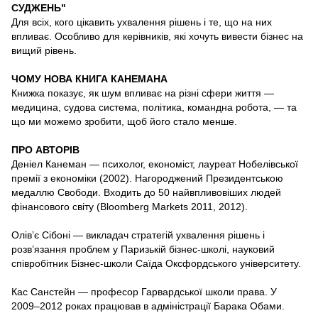
СУДЖЕНЬ"
Для всіх, кого цікавить ухвалення рішень і те, що на них
впливає. Особливо для керівників, які хочуть вивести бізнес на
вищий рівень.
ЧОМУ НОВА КНИГА КАНЕМАНА
Книжка показує, як шум впливає на різні сфери життя —
медицина, судова система, політика, командна робота, — та
що ми можемо зробити, щоб його стало менше.
ПРО АВТОРІВ
Деніел Канеман — психолог, економіст, лауреат Нобелівської
премії з економіки (2002). Нагороджений Президентською
медаллю Свободи. Входить до 50 найвпливовіших людей
фінансового світу (Bloomberg Markets 2011, 2012).
Олів’є Сібоні — викладач стратегій ухвалення рішень і
розв’язання проблем у Паризькій бізнес-школі, науковий
співробітник Бізнес-школи Саїда Оксфордського університету.
Кас Санстейн — професор Гарвардської школи права. У
2009–2012 роках працював в адміністрації Барака Обами.