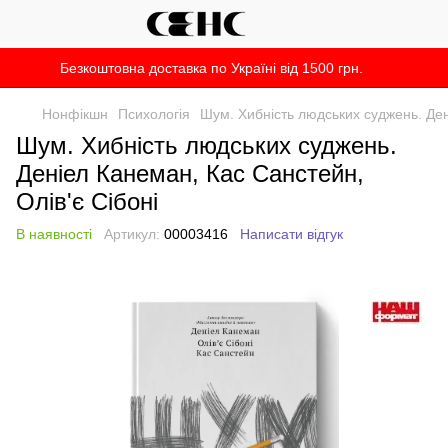
Безкоштовна доставка по Україні від 1500 грн.
Нонфікшн
Психологія
Шум. Хибність людських суджень. Ден
Шум. Хибність людських суджень.
Деніел Канеман, Кас Санстейн,
Олів'є Сібоні
В наявності
Артикул:
00003416
Написати відгук