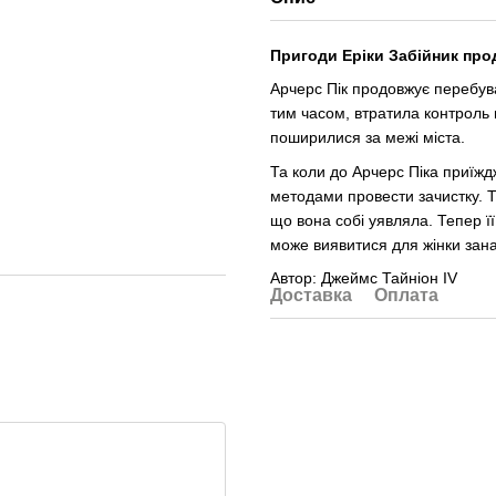
Пригоди Еріки Забійник пр
Арчерс Пік продовжує перебуват
тим часом, втратила контроль 
поширилися за межі міста.
Та коли до Арчерс Піка приїжд
методами провести зачистку. Т
що вона собі уявляла. Тепер ї
може виявитися для жінки за
Автор: Джеймс Тайніон IV
Доставка
Оплата