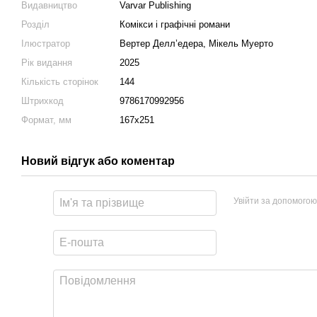
Видавництво
Varvar Publishing
Розділ
Комікси і графічні романи
Ілюстратор
Вертер Делл’едера, Мікель Муерто
Рік видання
2025
Кількість сторінок
144
Штрихкод
9786170992956
Формат, мм
167x251
Новий відгук або коментар
Увійти за допомогою