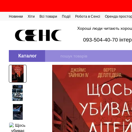
Перейти до основного контенту
Новинки
Хіти
Всі товари
Події
Робота в Сенсі
Оренда просто
Розіграш сертифікатів
Хороші люди читають хорош
093-504-40-70 інте
Каталог