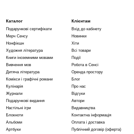
Каталог
Клієнтам
Подарункові сертифікати
Вхід до кабінету
Мерч Сенсу
Новинки
Нонфікшн
Хіти
Художня література
Всі товари
Книги іноземними мовами
Події
Вивчення мов
Робота в Сенсі
Дитяча література
Оренда простору
Комікси і графічні романи
Блог
Кулінарія
Про нас
Журнали
Відгуки
Подарункові видання
Автори
Настільні ігри
Видавництва
Блокноти
Контактна інформація
Альбоми
Оплата і доставка
Артбуки
Публічний договір (оферта)