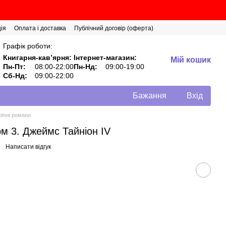
ія
Оплата і доставка
Публічний договір (оферта)
Графік роботи:
Книгарня-кавʼярня:
Інтернет-магазин:
Мій кошик
Пн-Пт:
08:00-22:00
Пн-Нд:
09:00-19:00
Сб-Нд:
09:00-22:00
Бажання
Вхід
фічні романи
ом 3. Джеймс Тайніон IV
Написати відгук