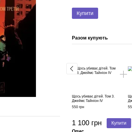
Купити
Разом купують
Щось убиває дітей. Том 3.
Що
Джеймс Тайніон IV
Дж
550 грн
55
1 100 грн
Купити
Опис