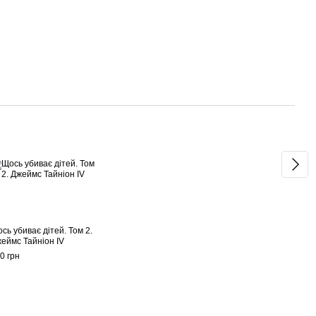
Раз
сь убиває дітей. Том 2.
Щось 
еймс Тайніон IV
Джей
0 грн
550 г
1 