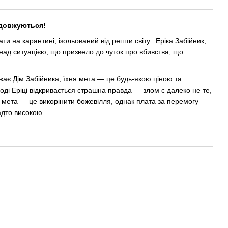
одовжуються!
и на карантині, ізольований від решти світу. Еріка Забійник,
над ситуацією, що призвело до чуток про вбивства, що
жає Дім Забійника, їхня мета — це будь-якою ціною та
оді Еріці відкривається страшна правда — злом є далеко не те,
ї мета — це викорінити божевілля, однак плата за перемогу
надто високою…