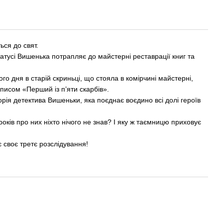
71
ься до свят.
атусі Вишенька потрапляє до майстерні реставрації книг та
го дня в старій скриньці, що стояла в комірчині майстерні,
аписом «Перший із п’яти скарбів».
орія детектива Вишеньки, яка поєднає воєдино всі долі героїв
років про них ніхто нічого не знав? І яку ж таємницю приховує
 своє третє розслідування!