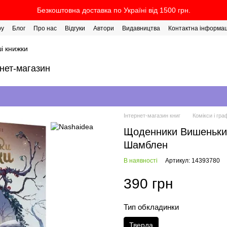
Безкоштовна доставка по Україні від 1500 грн.
ру
Блог
Про нас
Відгуки
Автори
Видавництва
Контактна інформац
і книжки
рнет-магазин
Інтернет-магазин книг
Комікси і гра
Щоденники Вишеньки. Т
Шамблен
В наявності
Артикул: 14393780
390 грн
Тип обкладинки
Тверда