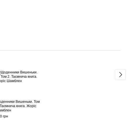
Раз
денники Вишеньки. Том
Щоде
 Таємнича книга. Жоріс
3. Ос
амблен
Жорі
0 грн
390 г