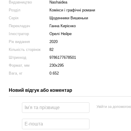
Видавництво
Nashaidea
Розділ
Комікси і графічні романи
Серія
Щоденники Вишеньки
Перекладач
Ганна Кирієнко
Ілюстратор
Орелі Нейре
Рік видання
2020
Кількість сторінок
82
Штрихкод
9786177678501
Формат, мм
230х295
Вага, кг
0.652
Новий відгук або коментар
Увійти за допомогою