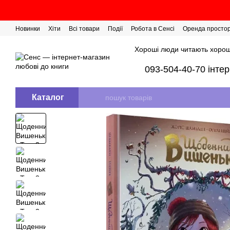
Перейти до основного контенту
Новинки
Хіти
Всі товари
Події
Робота в Сенсі
Оренда просто
Розіграш сертифікатів
Хороші люди читають хорош
093-504-40-70 інте
Каталог