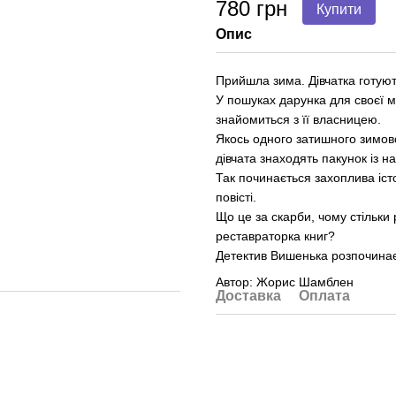
780 грн
Купити
Опис
Прийшла зима. Дівчатка готуют
У пошуках дарунка для своєї м
знайомиться з її власницею.
Якось одного затишного зимово
дівчата знаходять пакунок із н
Так починається захоплива іст
повісті.
Що це за скарби, чому стільки 
реставраторка книг?
Детектив Вишенька розпочинає
Автор: Жорис Шамблен
Доставка
Оплата