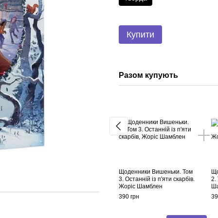
Купити
Разом купують
Щоденники Вишеньки. Том
Що
3. Останній із п'яти скарбів.
2.
Жоріс Шамблен
Ш
390 грн
39