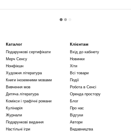
Каталог
Клієнтам
Подарункові сертифікати
Вхід до кабінету
Мерч Сенсу
Новинки
Нонфікшн
Хіти
Художня література
Всі товари
Книги іноземними мовами
Події
Вивчення мов
Робота в Сенсі
Дитяча література
Оренда простору
Комікси і графічні романи
Блог
Кулінарія
Про нас
Журнали
Відгуки
Подарункові видання
Автори
Настільні ігри
Видавництва