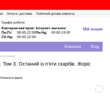
ія
Оплата і доставка
Публічний договір (оферта)
Графік роботи:
Книгарня-кавʼярня:
Інтернет-магазин:
Мій кошик
Пн-Пт:
08:00-22:00
Пн-Нд:
09:00-19:00
Сб-Нд:
09:00-22:00
Бажання
Вхід
фічні романи
ом 3. Останній із п'яти скарбів. Жоріс
Написати відгук