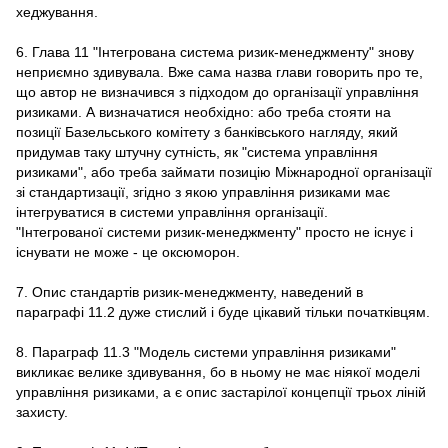
хеджування.
6. Глава 11 "Інтегрована система ризик-менеджменту" знову
неприємно здивувала. Вже сама назва глави говорить про те,
що автор не визначився з підходом до організації управління
ризиками. А визначатися необхідно: або треба стояти на
позиції Базельського комітету з банківського нагляду, який
придумав таку штучну сутність, як "система управління
ризиками", або треба займати позицію Міжнародної організації
зі стандартизації, згідно з якою управління ризиками має
інтегруватися в системи управління організації.
"Інтегрованої системи ризик-менеджменту" просто не існує і
існувати не може - це оксюморон.
7. Опис стандартів ризик-менеджменту, наведений в
параграфі 11.2 дуже стислий і буде цікавий тільки початківцям.
8. Параграф 11.3 "Модель системи управління ризиками"
викликає велике здивування, бо в ньому не має ніякої моделі
управління ризиками, а є опис застарілої концепції трьох ліній
захисту.