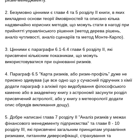
2. Безумовно цінними є глави 4 та 5 розділу ІІ книги, в яких
викладено основи теорії ймовірностей та описано кілька
надзвичайно корисних методів, що можуть стати в нагоді при
прийнятті управлінського рішення (метод дерева рішень,
аналіз чутливості, аналіз сценаріїв та метод Монте-Карло).
3. Цінними є параграфи 6.1-6.4 глави 6 розділу ІІ, які
присвячені кількісним показникам, що можуть
використовуватися при оцінюванні ризиків.
4. Параграф 6.5 "Карта ризиків, або ризик-профіль" дуже не
приємно здивував (це все одно що у сучасний підручник з хімії
додати параграф з алхімії про видобування філософського
каменю або в академічну книгу з астрономії засунути розділ
присвячений астрології, або у книгу з метеорології додати
опис обрядів викликання дощу).
5. Добре написані глава 7 розділу ІІ "Аналіз ризиків у межах
фінансового менеджменту підприємства" та глави 8 - 10
розділу ІІІ, які присвячені загальним принципам управління
ризиками, питанням диверсифікації, страхування та