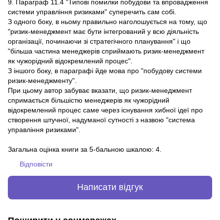
9. Параграф 11.4 "Типові помилки побудови та впровадження
системи управління ризиками" суперечить сам собі.
З одного боку, в ньому правильно наголошується на тому, що
"ризик-менеджмент має бути інтегрований у всю діяльність
організації, починаючи зі стратегічного планування" і що
"більша частина менеджерів сприймають ризик-менеджмент
як чужорідний відокремлений процес".
З іншого боку, в параграфі йде мова про "побудову системи
ризик-менеджменту".
При цьому автор забуває вказати, що ризик-менеджмент
спримається більшістю менеджерів як чужорідний
відокремлений процес саме через існування хибної ідеї про
створення штучної, надуманої сутності з назвою "система
управління ризиками".
Загальна оцінка книги за 5-бальною шкалою: 4.
Відповісти
Написати відгук