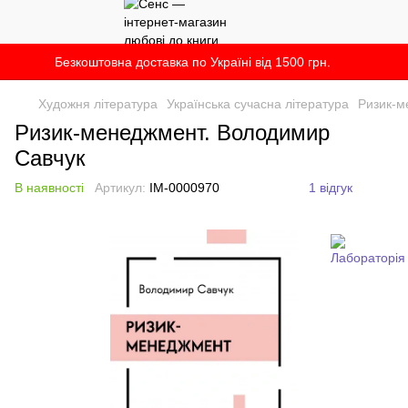
Безкоштовна доставка по Україні від 1500 грн.
Художня література
Українська сучасна література
Ризик-м
Ризик-менеджмент. Володимир
Савчук
В наявності
Артикул:
IM-0000970
1 відгук