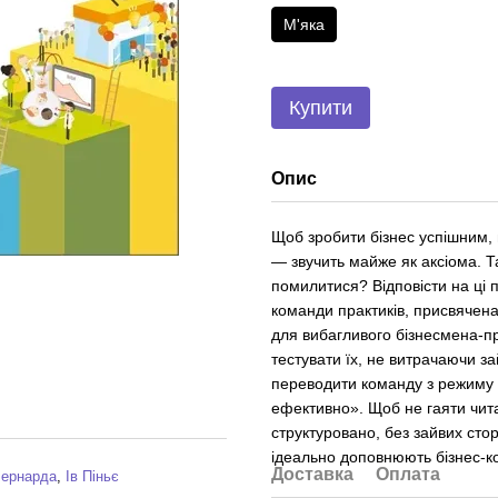
М'яка
Купити
Опис
Щоб зробити бізнес успішним, 
— звучить майже як аксіома. Та
помилитися? Відповісти на ці
команди практиків, присвячен
для вибагливого бізнесмена-пр
тестувати їх, не витрачаючи за
переводити команду з режиму
ефективно». Щоб не гаяти чит
структуровано, без зайвих стор
ідеально доповнюють бізнес-ко
Доставка
Оплата
Бернарда
,
Ів Піньє