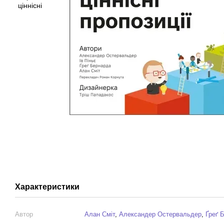
Характеристики
Автор
Алан Сміт
,
Александер Остервальдер
,
Ґреґ 