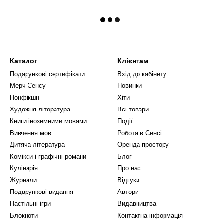
Каталог
Клієнтам
Подарункові сертифікати
Вхід до кабінету
Мерч Сенсу
Новинки
Нонфікшн
Хіти
Художня література
Всі товари
Книги іноземними мовами
Події
Вивчення мов
Робота в Сенсі
Дитяча література
Оренда простору
Комікси і графічні романи
Блог
Кулінарія
Про нас
Журнали
Відгуки
Подарункові видання
Автори
Настільні ігри
Видавництва
Блокноти
Контактна інформація