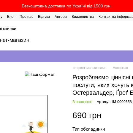
Безкоштовна доставка по Україні від 1500 грн.
ру
Блог
Про нас
Відгуки
Автори
Видавництва
Контактна інформац
і книжки
рнет-магазин
Інтернет-магазин книг
Нонфікшн
Розробляємо ціннісні 
послуги, яких хочуть 
Остервальдер, Ґреґ Б
В наявності
Артикул: IM-0000658
690 грн
Тип обкладинки