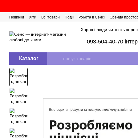
Перейти до основного контенту
Новинки
Хіти
Всі товари
Події
Робота в Сенсі
Оренда просто
Розіграш сертифікатів
Хороші люди читають хорош
093-504-40-70 інте
Каталог