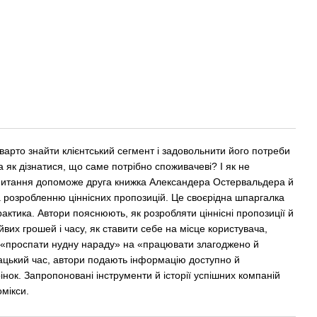
варто знайти клієнтський сегмент і задовольнити його потреби
 як дізнатися, що саме потрібно споживачеві? І як не
 питання допоможе друга книжка Александера Остервальдера й
а розробленню ціннісних пропозицій. Це своєрідна шпаргалка
актика. Автори пояснюють, як розробляти ціннісні пропозиції й
йвих грошей і часу, як ставити себе на місце користувача,
 «проспати нудну нараду» на «працювати злагоджено й
ацький час, автори подають інформацію доступно й
інок. Запропоновані інструменти й історії успішних компаній
мікси.