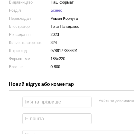
Видавництво
Наш формат
Розділ
Бізнес
Перекладач
Роман Корнута
Ілюстратор
Тріш Пападакос
Рік видання
2023
Кількість сторінок
324
Штрихкод
9786177388691
Формат, мм
185x220
Вага, кг
0.800
Новий відгук або коментар
Увійти за допомогою