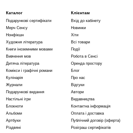
Каталог
Клієнтам
Подарункові сертифікати
Вхід до кабінету
Мерч Сенсу
Новинки
Нонфікшн
Хіти
Художня література
Всі товари
Книги іноземними мовами
Події
Вивчення мов
Робота в Сенсі
Дитяча література
Оренда простору
Комікси і графічні романи
Блог
Кулінарія
Про нас
Журнали
Відгуки
Подарункові видання
Автори
Настільні ігри
Видавництва
Блокноти
Контактна інформація
Альбоми
Оплата і доставка
Артбуки
Публічний договір (оферта)
Різдвяні
Розіграш сертифікатів