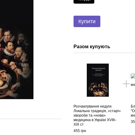
Купити
Разом купують
Розчаклування недуги.
Бл
Локальна традиція, «старі»
"О
хвороби та «нова»
кн
медицина в Україні ХVІІІ–
35
ХІХ ст
455 грн