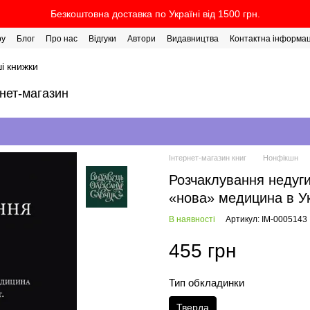
Безкоштовна доставка по Україні від 1500 грн.
ру
Блог
Про нас
Відгуки
Автори
Видавництва
Контактна інформац
і книжки
рнет-магазин
Інтернет-магазин книг
Нонфікшн
Розчаклування недуги
«нова» медицина в Укр
В наявності
Артикул: IM-0005143
455 грн
Тип обкладинки
Тверда