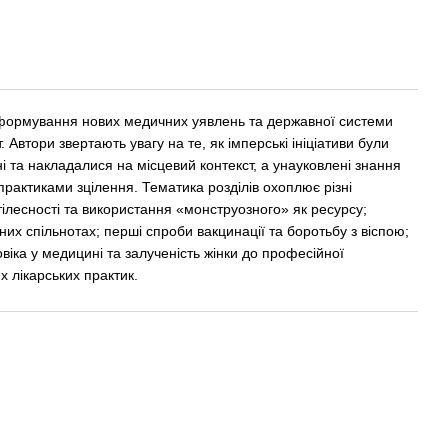
 формування нових медичних уявлень та державної системи
. Автори звертають увагу на те, як імперські ініціативи були
і та накладалися на місцевий контекст, а унауковлені знання
рактиками зцілення. Тематика розділів охоплює різні
ілесності та використання «монструозного» як ресурсу;
них спільнотах; перші спроби вакцинації та боротьбу з віспою;
іка у медицині та залученість жінки до професійної
х лікарських практик.