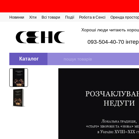
Перейти до основного контенту
Новинки
Хіти
Всі товари
Події
Робота в Сенсі
Оренда просто
Розіграш сертифікатів
Хороші люди читають хорош
093-504-40-70 інте
Каталог