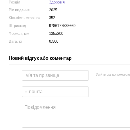
Розділ
Здоровʼя
Рік видання
2025
Кількість сторінок
352
Штрихкод
9786177538669
Формат, мм
135х200
Вага, кг
0.500
Новий відгук або коментар
Увійти за допомогою