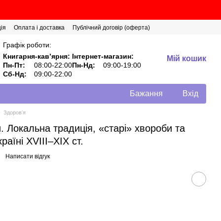
ія
Оплата і доставка
Публічний договір (оферта)
Графік роботи:
Книгарня-кавʼярня:
Інтернет-магазин:
Мій кошик
Пн-Пт:
08:00-22:00
Пн-Нд:
09:00-19:00
Сб-Нд:
09:00-22:00
Бажання
Вхід
Здоровʼя
. Локальна традиція, «старі» хвороби та
аїні ХVІІІ–ХІХ ст.
Написати відгук