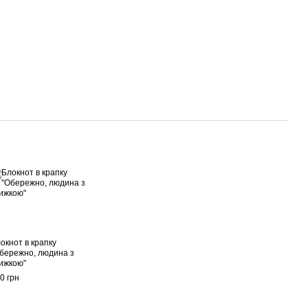
окнот в крапку
бережно, людина з
ижкою"
0 грн