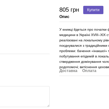
805 грн
Купити
Опис
У книжці йдеться про початки
медицини в Україні ХVІІІ–ХІХ ст
реалізовані на локальному рівн
поєднувалися з традиційними п
проблеми: бачення «інакшої» т
побутування епідемій в локаль
ствердження домінування чолов
родопомочі; витіснення цехови
Доставка
Оплата