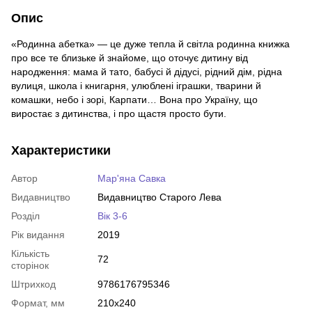
Опис
«Родинна абетка» — це дуже тепла й світла родинна книжка
про все те близьке й знайоме, що оточує дитину від
народження: мама й тато, бабусі й дідусі, рідний дім, рідна
вулиця, школа і книгарня, улюблені іграшки, тварини й
комашки, небо і зорі, Карпати… Вона про Україну, що
виростає з дитинства, і про щастя просто бути.
Характеристики
Автор
Мар'яна Савка
Видавництво
Видавництво Старого Лева
Розділ
Вік 3-6
Рік видання
2019
Кількість
72
сторінок
Штрихкод
9786176795346
Формат, мм
210х240