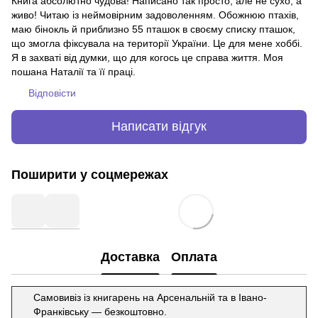
Книга абсолютно чудова! Написано так просто, але не сухо, а
живо! Читаю із неймовірним задоволенням. Обожнюю птахів,
маю бінокль й приблизно 55 пташок в своєму списку пташок,
що змогла фіксувала на території України. Це для мене хоббі.
Я в захваті від думки, що для когось це справа життя. Моя
пошана Наталії та її праці.
Відповісти
Написати відгук
Поширити у соцмережах
Доставка
Оплата
Самовивіз із книгарень на Арсенальній та в Івано-
Франківську — безкоштовно.