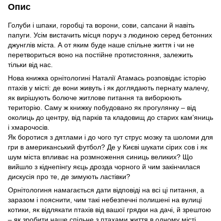
Опис
Голуби і шпаки, горобці та ворони, сови, сапсани й навіть
папуги. Усім вистачить місця поруч з людиною серед бетонних
джунглів міста. А от яким буде наше спільне життя і чи не
перетвориться воно на постійне протистояння, залежить
тільки від нас.
Нова книжка орнітологині Наталії Атамась розповідає історію
птахів у місті: де вони живуть і як доглядають пернату малечу,
як вирішують болюче житлове питання та виборюють
територію. Саму ж книжку побудовано як прогулянку – від
околиць до центру, від парків та кладовищ до старих камʼяниць
і хмарочосів.
Як боротися з дятлами і до чого тут струс мозку та шоломи для
гри в американський футбол? Де у Києві шукати сірих сов і як
шум міста впливає на розмноження синиць великих? Що
вийшло з кіднепінгу яєць дрозда чорного й чим закінчилася
дискусія про те, де зимують ластівки?
Орнітологиня намагається дати відповіді на всі ці питання, а
заразом і пояснити, чим такі небезпечні полишені на вулиці
котики, як відлякати птахів від вашої грядки на дачі, й зрештою
– як зробити наше спільне з птахами життя в одному місті