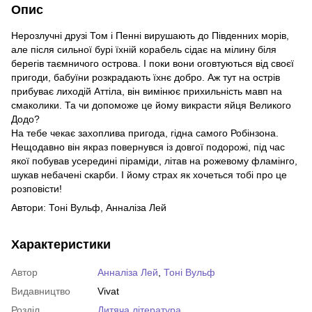
Опис
Нерозлучні друзі Том і Пенні вирушають до Південних морів,
але після сильної бурі їхній корабель сідає на мілину біля
берегів таємничого острова. І поки вони оговтуються від своєї
пригоди, бабуїни розкрадають їхнє добро. Аж тут на острів
прибуває лиходій Аттіла, він вимінює прихильність мавп на
смаколики. Та чи допоможе це йому викрасти яйця Великого
Додо?
На тебе чекає захоплива пригода, гідна самого Робінзона.
Нещодавно він якраз повернувся із довгої подорожі, під час
якої побував усередині піраміди, літав на рожевому фламінго,
шукав небачені скарби. І йому страх як хочеться тобі про це
розповісти!
Автори: Тоні Вульф, Анналіза Лей
Характеристики
Автор
Анналіза Лей
,
Тоні Вульф
Видавництво
Vivat
Розділ
Дитяча література