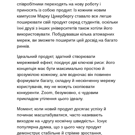
співробітники переходять на нову роботу і
приносять із собою продукт. Із кожним новим
кампусом Марку Цукербергу ставало все легше
поширювати свій продукт серед студентів, оскільки
їхні друзі з інших університетів також хотіли його
використовувати. Побудувавши кілька атомарних
мереж, ви зможете поширити цей досвід на багато
ринків.
Ідеальний продукт, здатний створювати
мережевий ефект, поєднує дві ключові риси: його
концепція має бути максимально простою й
зрозумілою кожному, але водночас він повинен
формувати багату, складну й нескінченну мережу
користувачів, яку не можуть скопіювати
конкуренти. Zoom, безумовно, є чудовим
прикладом утілення цього ідеалу.
Момент, коли новий продукт досягає успіху й
починає масштабуватися, часто називають
виходом на «другу космічну швидкість». Існує
популярна думка, що з цього часу продукт
демонструє стабільне й стрімке зростання,