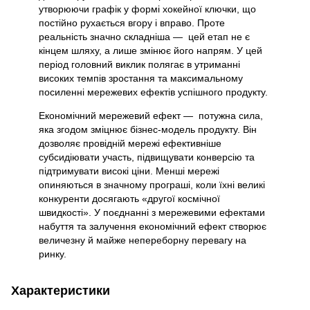
утворюючи графік у формі хокейної ключки, що
постійно рухається вгору і вправо. Проте
реальність значно складніша — цей етап не є
кінцем шляху, а лише змінює його напрям. У цей
період головний виклик полягає в утриманні
високих темпів зростання та максимальному
посиленні мережевих ефектів успішного продукту.
Економічний мережевий ефект — потужна сила,
яка згодом зміцнює бізнес-модель продукту. Він
дозволяє провідній мережі ефективніше
субсидіювати участь, підвищувати конверсію та
підтримувати високі ціни. Менші мережі
опиняються в значному програші, коли їхні великі
конкуренти досягають «другої космічної
швидкості». У поєднанні з мережевими ефектами
набуття та залучення економічний ефект створює
величезну й майже непереборну перевагу на
ринку.
Характеристики