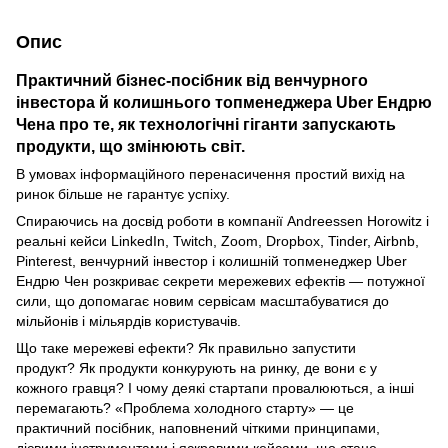
Опис
Практичний бізнес-посібник від венчурного
інвестора й колишнього топменеджера Uber Ендрю
Чена про те, як технологічні гіганти запускають
продукти, що змінюють світ.
В умовах інформаційного перенасичення простий вихід на
ринок більше не гарантує успіху.
Спираючись на досвід роботи в компанії Andreessen Horowitz і
реальні кейси LinkedIn, Twitch, Zoom, Dropbox, Tinder, Airbnb,
Pinterest, венчурний інвестор і колишній топменеджер Uber
Ендрю Чен розкриває секрети мережевих ефектів — потужної
сили, що допомагає новим сервісам масштабуватися до
мільйонів і мільярдів користувачів.
Що таке мережеві ефекти? Як правильно запустити
продукт? Як продукти конкурують на ринку, де вони є у
кожного гравця? І чому деякі стартапи провалюються, а інші
перемагають? «Проблема холодного старту» — це
практичний посібник, наповнений чіткими принципами,
дієвими інструментами і яскравими кейсами, що стане