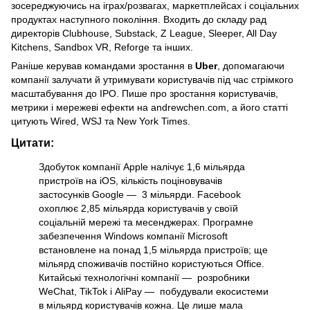
зосереджуючись на іграх/розвагах, маркетплейсах і соціальних
продуктах наступного покоління. Входить до складу рад
директорів Clubhouse, Substack, Z League, Sleeper, All Day
Kitchens, Sandbox VR, Reforge та інших.
Раніше керував командами зростання в
Uber
, допомагаючи
компанії залучати й утримувати користувачів під час стрімкого
масштабування до IPO. Пише про зростання користувачів,
метрики і мережеві ефекти на andrewchen.com, а його статті
цитують Wired, WSJ та New York Times.
Цитати:
Здобуток компанії Apple налічує 1,6 мільярда
пристроїв на iOS, кількість поціновувачів
застосунків Google — 3 мільярди. Facebook
охоплює 2,85 мільярда користувачів у своїй
соціальній мережі та месенджерах. Програмне
забезпечення Windows компанії Microsoft
встановлене на понад 1,5 мільярда пристроїв; ще
мільярд споживачів постійно користуються Office.
Китайські технологічні компанії — розробники
WeChat, TikTok і AliPay — побудували екосистеми
в мільярд користувачів кожна. Це лише мала