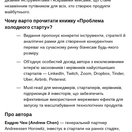
незамінним путівником для всіх, хто створює продукти
майбутнього.
Чому варто прочитати книжку «Проблема
холодного старту»?
Видання пропонує конкретні інструменти, стратегії й
аналітичні рамки для створення конкурентних
переваг на сучасному ринку бізнесам будь-якого
розміру.
Об'єднує особистий досвід автора з ексклюзивними
інтерв'ю засновників і керівників найуспішніших
стартапів — LinkedIn, Twitch, Zoom, Dropbox, Tinder,
Uber, Airbnb, Pinterest.
Must-read для менеджерів, стартаперів, керівників,
підприємців й інвесторів, що забезпечить
ефективніше використання мережевих ефектів для
запуску та масштабування технологічних продуктів.
Про автора
Ендрю Чен (Andrew Chen)
— генеральний партнер
Andreessen Horowitz, інвестує в стартапи на ранніх стадіях,