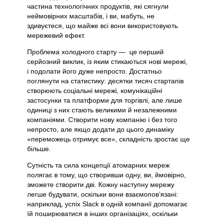
частина технологічних продуктів, які сягнули
неймовірних масштабів, і ви, мабуть, не
здивуєтеся, що майже всі вони використовують
мережевий ефект.
Проблема холодного старту — це перший
серйозний виклик, із яким стикаються нові мережі,
і подолати його дуже непросто. Достатньо
поглянути на статистику: десятки тисяч стартапів
створюють соціальні мережі, комунікаційні
застосунки та платформи для торгівлі, але лише
одиниці з них стають великими й незалежними
компаніями. Створити нову компанію і без того
непросто, але якщо додати до цього динаміку
«переможець отримує все», складність зростає ще
більше.
Сутність та сила концепції атомарних мереж
полягає в тому, що створивши одну, ви, ймовірно,
зможете створити дві. Кожну наступну мережу
легше будувати, оскільки вони взаємопов’язані:
наприклад, успіх Slack в одній компанії допомагає
їй поширюватися в інших організаціях, оскільки