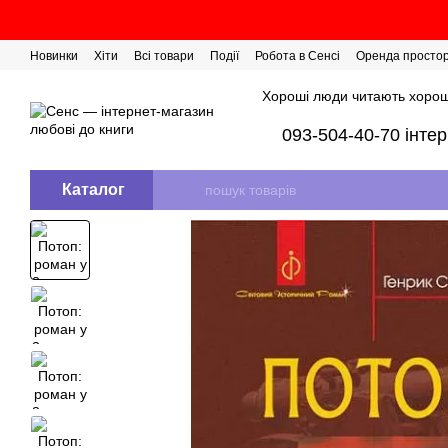
Перейти до основного контенту
Новинки
Хіти
Всі товари
Події
Робота в Сенсі
Оренда просто
Розіграш сертифікатів
Хороші люди читають хорош
093-504-40-70 інте
Каталог