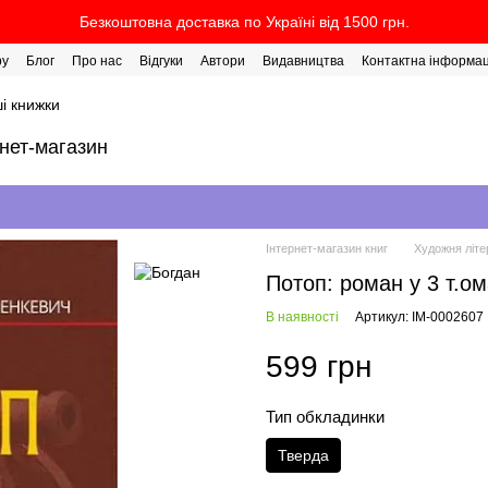
Безкоштовна доставка по Україні від 1500 грн.
ру
Блог
Про нас
Відгуки
Автори
Видавництва
Контактна інформац
і книжки
рнет-магазин
Інтернет-магазин книг
Художня літе
Потоп: роман у 3 т.ом
В наявності
Артикул: IM-0002607
599 грн
Тип обкладинки
Тверда