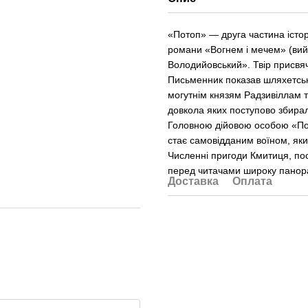
«Потоп» — друга частина істор
романи «Вогнем і мечем» (вийш
Володийовський». Твір присвяч
Письменник показав шляхетськ
могутнім князям Радзивіллам т
довкола яких поступово збирал
Головною дійовою особою «Пот
стає самовідданим воїном, яки
Численні пригоди Кмитиця, пос
перед читачами широку панор
Доставка
Оплата