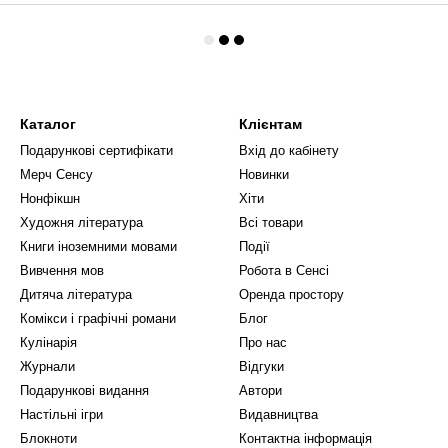
Каталог
Клієнтам
Подарункові сертифікати
Вхід до кабінету
Мерч Сенсу
Новинки
Нонфікшн
Хіти
Художня література
Всі товари
Книги іноземними мовами
Події
Вивчення мов
Робота в Сенсі
Дитяча література
Оренда простору
Комікси і графічні романи
Блог
Кулінарія
Про нас
Журнали
Відгуки
Подарункові видання
Автори
Настільні ігри
Видавництва
Блокноти
Контактна інформація