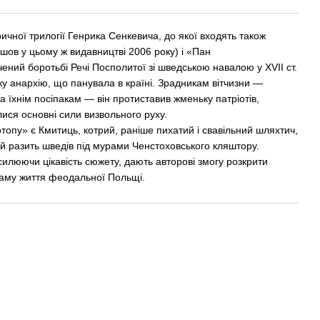
ичної трилогії Генрика Сенкевича, до якої входять також
ов у цьому ж видавництві 2006 року) і «Пан
ений боротьбі Речі Посполитої зі шведською навалою у ХVІІ ст.
у анархію, що панувала в країні. Зрадникам вітчизни —
а їхнім посіпакам — він протиставив жменьку патріотів,
ися основні сили визвольного руху.
опу» є Кмитиць, котрий, раніше пихатий і свавільний шляхтич,
й разить шведів під мурами Ченстоховського кляштору.
илюючи цікавість сюжету, дають авторові змогу розкрити
аму життя феодальної Польщі.