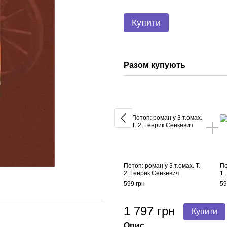
Купити
Разом купують
Потоп: роман у 3 т.омах. Т.
По
2. Генрик Сенкевич
1.
599 грн
59
1 797 грн
Купити
Опис