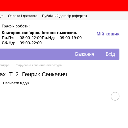
ія
Оплата і доставка
Публічний договір (оферта)
Графік роботи:
Книгарня-кавʼярня:
Інтернет-магазин:
Мій кошик
Пн-Пт:
08:00-22:00
Пн-Нд:
09:00-19:00
Сб-Нд:
09:00-22:00
Бажання
Вхід
ратура
Зарубіжна класична література
ах. Т. 2. Генрик Сенкевич
Написати відгук