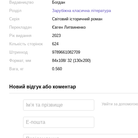
Видавництво
Богдан
Розділ
Зарубіжна класична література
Серія
Світовий історичний роман
Перекладач
Євген Литвиненко
Рік видання
2023
Кількість сторінок
624
Штрихкод
9789661082709
Формат, мм
84х108/ 32 (130х200)
Вага, кг
0.560
Новий відгук або коментар
Увійти за допомогою