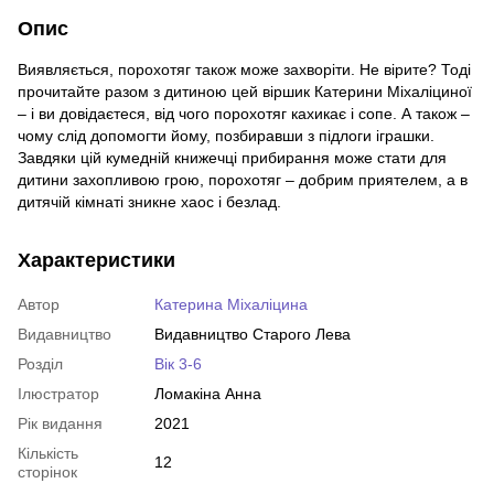
Опис
Виявляється, порохотяг також може захворіти. Не вірите? Тоді
прочитайте разом з дитиною цей віршик Катерини Міхаліциної
– і ви довідаєтеся, від чого порохотяг кахикає і сопе. А також –
чому слід допомогти йому, позбиравши з підлоги іграшки.
Завдяки цій кумедній книжечці прибирання може стати для
дитини захопливою грою, порохотяг – добрим приятелем, а в
дитячій кімнаті зникне хаос і безлад.
Характеристики
Автор
Катерина Міхаліцина
Видавництво
Видавництво Старого Лева
Розділ
Вік 3-6
Ілюстратор
Ломакіна Анна
Рік видання
2021
Кількість
12
сторінок