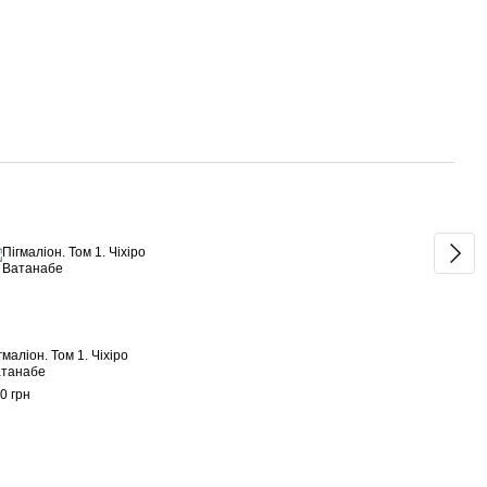
Раз
гмаліон. Том 1. Чіхіро
Пігма
танабе
Вата
0 грн
200 г
60