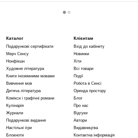
Каталог
Клієнтам
Подарункові сертифікати
Вхід до кабінету
Мерч Сенсу
Новинки
Нонфікшн
Хіти
Художня література
Всі товари
Книги іноземними мовами
Події
Вивчення мов
Робота в Сенсі
Дитяча література
Оренда простору
Комікси і графічні романи
Блог
Кулінарія
Про нас
Журнали
Відгуки
Подарункові видання
Автори
Настільні ігри
Видавництва
Блокноти
Контактна інформація