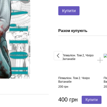
Купити
Разом купують
Пігмаліон. Том 2. Чіхіро
Пі
Ватанабе
Ва
200 грн
20
400 грн
Купити