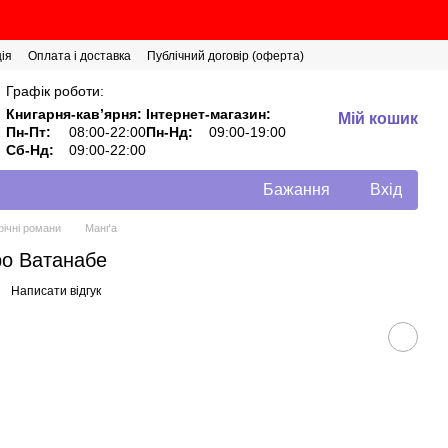
ія
Оплата і доставка
Публічний договір (оферта)
Графік роботи:
Книгарня-кавʼярня:
Інтернет-магазин:
Мій кошик
Пн-Пт:
08:00-22:00
Пн-Нд:
09:00-19:00
Сб-Нд:
09:00-22:00
Бажання
Вхід
фічні романи
Манґа
іро Ватанабе
Написати відгук