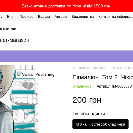
Безкоштовна доставка по Україні від 1500 грн.
ру
Блог
Про нас
Відгуки
Автори
Видавництва
Контактна інформац
і книжки
рнет-магазин
Інтернет-магазин книг
Комікси і гра
Пігмаліон. Том 2. Чіх
В наявності
Артикул: IM-0008378
200 грн
Тип обкладинки
М'яка + суперобкладинка