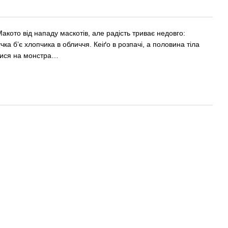
акото від нападу маскотів, але радість триває недовго:
а б’є хлопчика в обличчя. Кеіґо в розпачі, а половина тіла
тися на монстра…