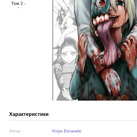
Характеристики
Автор
Чіхіро Ватанабе