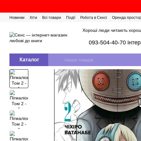
Перейти до основного контенту
Новинки
Хіти
Всі товари
Події
Робота в Сенсі
Оренда просто
Розіграш сертифікатів
Хороші люди читають хорош
093-504-40-70 інте
Каталог