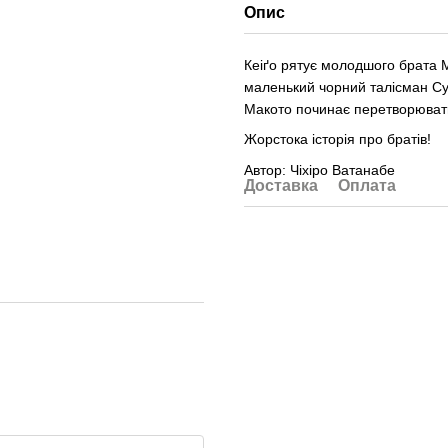
Опис
Кеіґо рятує молодшого брата М
маленький чорний талісман Сучк
Макото починає перетворюва
Жорстока історія про братів!
Автор: Чіхіро Ватанабе
Доставка
Оплата