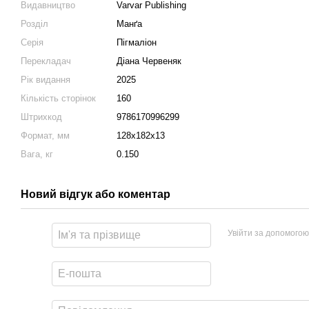
Видавництво
Varvar Publishing
Розділ
Манґа
Серія
Пігмаліон
Перекладач
Діана Червеняк
Рік видання
2025
Кількість сторінок
160
Штрихкод
9786170996299
Формат, мм
128x182x13
Вага, кг
0.150
Новий відгук або коментар
Увійти за допомогою