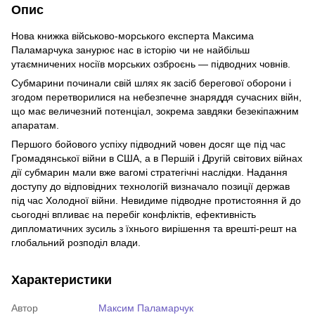
Опис
Нова книжка військово-морського експерта Максима
Паламарчука занурює нас в історію чи не найбільш
утаємничених носіїв морських озброєнь — підводних човнів.
Субмарини починали свій шлях як засіб берегової оборони і
згодом перетворилися на небезпечне знаряддя сучасних війн,
що має величезний потенціал, зокрема завдяки безекіпажним
апаратам.
Першого бойового успіху підводний човен досяг ще під час
Громадянської війни в США, а в Першій і Другій світових війнах
дії субмарин мали вже вагомі стратегічні наслідки. Надання
доступу до відповідних технологій визначало позиції держав
під час Холодної війни. Невидиме підводне протистояння й до
сьогодні впливає на перебіг конфліктів, ефективність
дипломатичних зусиль з їхнього вирішення та врешті-решт на
глобальний розподіл влади.
Характеристики
Автор
Максим Паламарчук