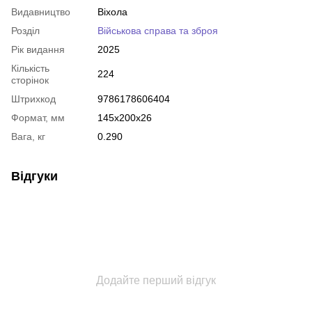
Видавництво
Віхола
Розділ
Військова справа та зброя
Рік видання
2025
Кількість
224
сторінок
Штрихкод
9786178606404
Формат, мм
145x200x26
Вага, кг
0.290
Відгуки
Додайте перший відгук