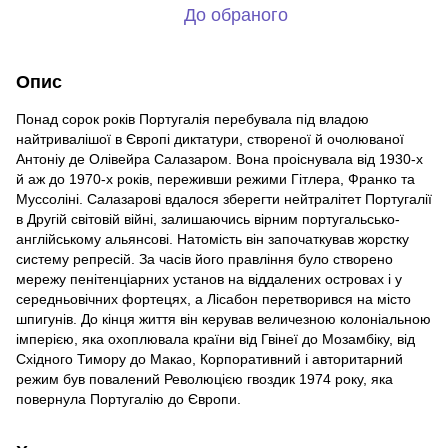
До обраного
Опис
Понад сорок років Португалія перебувала під владою
найтривалішої в Європі диктатури, створеної й очолюваної
Антоніу де Олівейра Салазаром. Вона проіснувала від 1930-х
й аж до 1970-х років, переживши режими Гітлера, Франко та
Муссоліні. Салазарові вдалося зберегти нейтралітет Португалії
в Другій світовій війні, залишаючись вірним португальсько-
англійському альянсові. Натомість він започаткував жорстку
систему репресій. За часів його правління було створено
мережу пенітенціарних установ на віддалених островах і у
середньовічних фортецях, а Лісабон перетворився на місто
шпигунів. До кінця життя він керував величезною колоніальною
імперією, яка охоплювала країни від Гвінеї до Мозамбіку, від
Східного Тимору до Макао, Корпоративний і авторитарний
режим був повалений Революцією гвоздик 1974 року, яка
повернула Португалію до Європи.