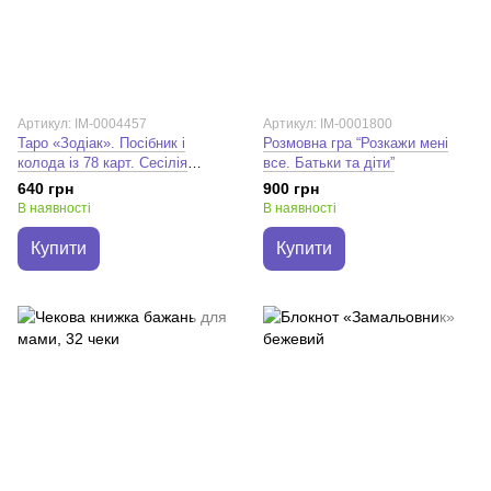
Артикул: IM-0004457
Артикул: IM-0001800
Таро «Зодіак». Посібник і
Розмовна гра “Розкажи мені
колода із 78 карт. Сесілія
все. Батьки та діти”
Латтарі
640 грн
900 грн
В наявності
В наявності
Купити
Купити