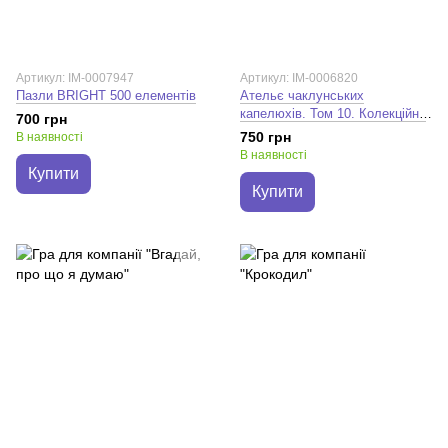
Артикул: IM-0007947
Артикул: IM-0006820
Пазли BRIGHT 500 елементів
Ательє чаклунських
капелюхів. Том 10. Колекційне
700 грн
видання. Камоме Шірахама
750 грн
В наявності
В наявності
Купити
Купити