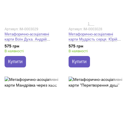
1
Артикул: IM-0003029
Артикул: IM-0003028
Метафорично-асоціативні
Метафорично-асоціативні
карти Воїн Духа. Андрій
карти Мудрість серця. Юрій
Зелінський
Нагулко
575 грн
575 грн
В наявності
В наявності
Купити
Купити