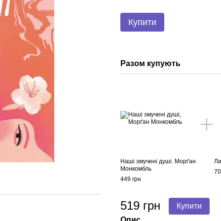
Купити
Разом купують
Наші змучені душі. Морґан
Ли
Монкомбль
70
449 грн
519 грн
Купити
Опис