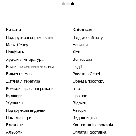
Каталог
Клієнтам
Подарункові сертифікати
Вхід до кабінету
Мерч Сенсу
Новинки
Нонфікшн
Хіти
Художня література
Всі товари
Книги іноземними мовами
Події
Вивчення мов
Робота в Сенсі
Дитяча література
Оренда простору
Комікси і графічні романи
Блог
Кулінарія
Про нас
Журнали
Відгуки
Подарункові видання
Автори
Настільні ігри
Видавництва
Блокноти
Контактна інформація
Альбоми
Оплата і доставка