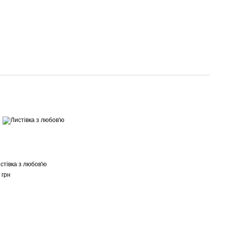
стівка з любов'ю
 грн