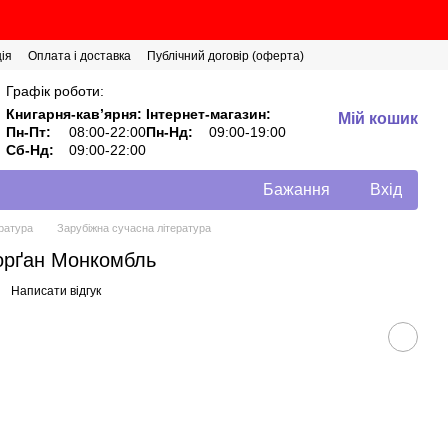
ія
Оплата і доставка
Публічний договір (оферта)
Графік роботи:
Книгарня-кавʼярня:
Інтернет-магазин:
Мій кошик
Пн-Пт:
08:00-22:00
Пн-Нд:
09:00-19:00
Сб-Нд:
09:00-22:00
Бажання
Вхід
ратура
Зарубіжна сучасна література
Морґан Монкомбль
Написати відгук