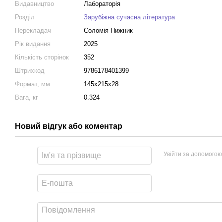
Видавництво
Лабораторія
Розділ
Зарубіжна сучасна література
Перекладач
Соломія Нижник
Рік видання
2025
Кількість сторінок
352
Штрихкод
9786178401399
Формат, мм
145x215x28
Вага, кг
0.324
Новий відгук або коментар
Увійти за допомогою