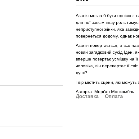
Азалія могла б бути однією з т
для неї зовсім іншу роль і зму
неприступної жінки, яка завжд
повернеться додому, однак нови
Азалія повертається, а все на
новий загадковий сусід Іден, я
вперше повертає усмішку на її 
чоловіка, він перевертає її св
душі?
Твір містить сцени, які можут
Авторка: Морґан Монкомбль
Доставка
Оплата