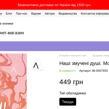
Безкоштовна доставка по Україні від 1500 грн.
ру
Блог
Про нас
Відгуки
Автори
Видавництва
Контактна інформац
і книжки
рнет-магазин
Інтернет-магазин книг
Художня літе
Наші змучені душі. 
В наявності
Артикул: IM-0007655
449 грн
Тип обкладинки
Тверда