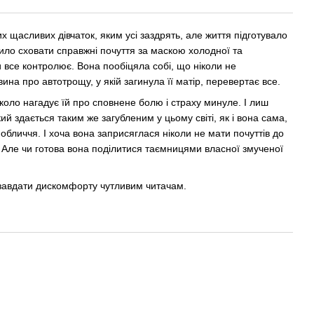
их щасливих дівчаток, яким усі заздрять, але життя підготувало
сило сховати справжні почуття за маскою холодної та
и все контролює. Вона пообіцяла собі, що ніколи не
на про автотрощу, у якій загинула її матір, перевертає все.
вколо нагадує їй про сповнене болю і страху минуле. І лиш
кий здається таким же загубленим у цьому світі, як і вона сама,
обличчя. І хоча вона заприсяглася ніколи не мати почуттів до
іт. Але чи готова вона поділитися таємницями власної змученої
ь завдати дискомфорту чутливим читачам.