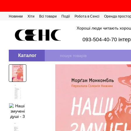
Перейти до основного контенту
Новинки
Хіти
Всі товари
Події
Робота в Сенсі
Оренда просто
Розіграш сертифікатів
Хороші люди читають хорош
093-504-40-70 інте
Каталог