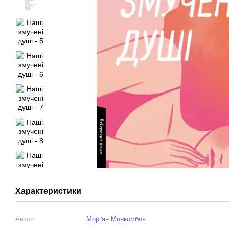
Характеристики
Автор
Морґан Монкомбль