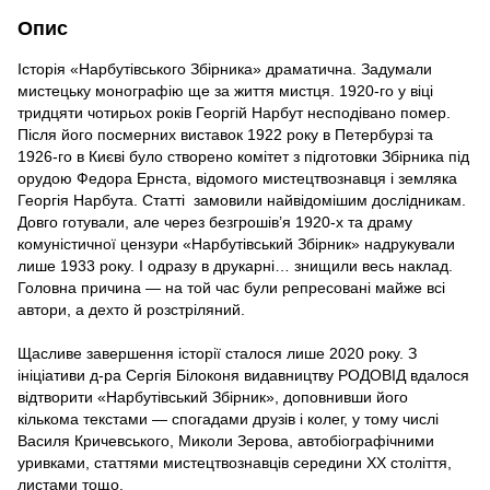
Опис
Історія «Нарбутівського Збірника» драматична. Задумали
мистецьку монографію ще за життя мистця. 1920-го у віці
тридцяти чотирьох років Георгій Нарбут несподівано помер.
Після його посмерних виставок 1922 року в Петербурзі та
1926-го в Києві було створено комітет з підготовки Збірника під
орудою Федора Ернста, відомого мистецтвознавця і земляка
Георгія Нарбута. Статті замовили найвідомішим дослідникам.
Довго готували, але через безгрошів’я 1920-х та драму
комуністичної цензури «Нарбутівський Збірник» надрукували
лише 1933 року. І одразу в друкарні… знищили весь наклад.
Головна причина — на той час були репресовані майже всі
автори, а дехто й розстріляний.
Щасливе завершення історії сталося лише 2020 року. З
ініціативи д-ра Сергія Білоконя видавництву РОДОВІД вдалося
відтворити «Нарбутівський Збірник», доповнивши його
кількома текстами — спогадами друзів і колег, у тому числі
Василя Кричевського, Миколи Зерова, автобіографічними
уривками, статтями мистецтвознавців середини ХХ століття,
листами тощо.