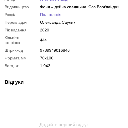
Видавництво
Фонд «Ідейна спадщина Юло Вооґлайда»
Розділ
Політологія
Перекладач
Олександа Сауляк
Рік видання
2020
Кількість
444
сторінок
Штрихкод
9789949016846
Формат, мм
70х100
Вага, кг
1.042
Відгуки
Додайте перший відгук