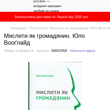
Безкоштовна доставка по Україні від 1500 грн.
Нонфікшн
Політологія
Мислити як громадянин. Юло Вооґл
Мислити як громадянин. Юло
Вооґлайд
Немає в наявності
Артикул:
00002958
Написати відгук