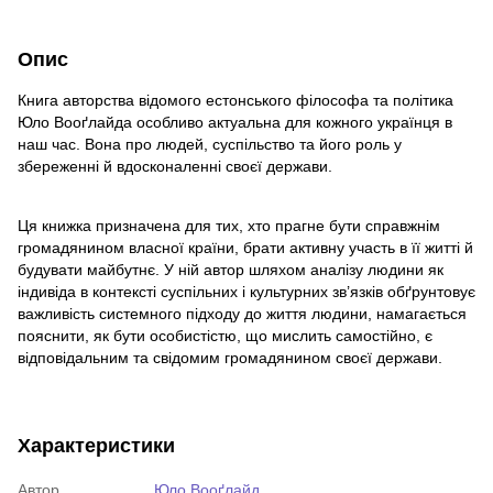
Опис
Книга авторства відомого естонського філософа та політика
Юло Вооґлайда особливо актуальна для кожного українця в
наш час. Вона про людей, суспільство та його роль у
збереженні й вдосконаленні своєї держави.
Ця книжка призначена для тих, хто прагне бути справжнім
громадянином власної країни, брати активну участь в її житті й
будувати майбутнє. У ній автор шляхом аналізу людини як
індивіда в контексті суспільних і культурних зв’язків обґрунтовує
важливість системного підходу до життя людини, намагається
пояснити, як бути особистістю, що мислить самостійно, є
відповідальним та свідомим громадянином своєї держави.
Характеристики
Автор
Юло Вооґлайд