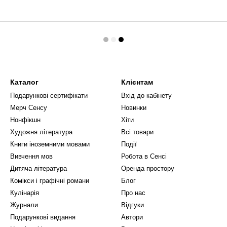
Каталог
Клієнтам
Подарункові сертифікати
Вхід до кабінету
Мерч Сенсу
Новинки
Нонфікшн
Хіти
Художня література
Всі товари
Книги іноземними мовами
Події
Вивчення мов
Робота в Сенсі
Дитяча література
Оренда простору
Комікси і графічні романи
Блог
Кулінарія
Про нас
Журнали
Відгуки
Подарункові видання
Автори