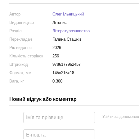
Автор
Олег Ільницький
Видавництво
Літопис
Розділ
Літературознавство
Перекладач
Галина Сташків
Рік видання
2026
Кількість сторінок
256
Штрихкод
9786177962457
Формат, мм
145x215x18
Вага, кг
0.300
Новий відгук або коментар
Увійти за допомогою