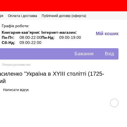
ія
Оплата і доставка
Публічний договір (оферта)
Графік роботи:
Книгарня-кавʼярня:
Інтернет-магазин:
Мій кошик
Пн-Пт:
08:00-22:00
Пн-Нд:
09:00-19:00
Сб-Нд:
09:00-22:00
Бажання
Вхід
Літературознавство
иленко "Україна в XYIII столітті (1725-
кий
Написати відгук