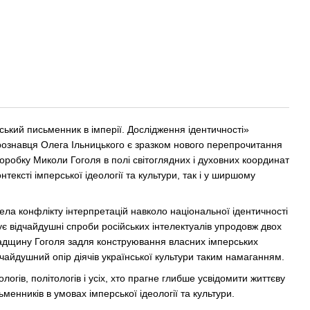
ський письменник в імперії. Дослідження ідентичності»
рознавця Олега Ільницького є зразком нового перепрочитання
робку Миколи Гоголя в полі світоглядних і духовних координат
нтексті імперської ідеології та культури, так і у ширшому
ела конфлікту інтерпретацій навколо національної ідентичності
є відчайдушні спроби російських інтелектуалів упродовж двох
падщину Гоголя задля конструювання власних імперських
дчайдушний опір діячів української культури таким намаганням.
логів, політологів і усіх, хто прагне глибше усвідомити життєву
ьменників в умовах імперської ідеології та культури.