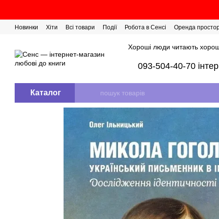
Перейти до основного контенту
Новинки
Хіти
Всі товари
Події
Робота в Сенсі
Оренда просто
Розіграш сертифікатів
Хороші люди читають хорош
093-504-40-70 інте
Каталог