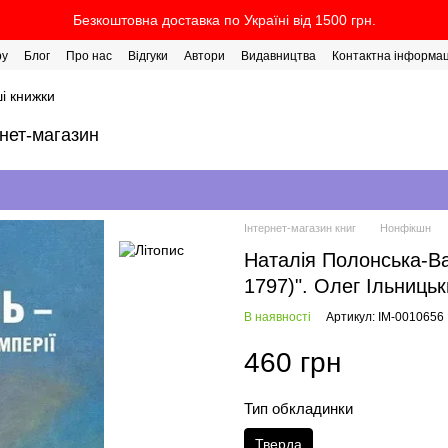
Безкоштовна доставка по Україні від 1500 грн.
ру
Блог
Про нас
Відгуки
Автори
Видавництва
Контактна інформац
і книжки
рнет-магазин
Інтернет-магазин книг
Нонфікшн
Наталія Полонська-Вас
1797)". Олег Ільниць
В наявності
Артикул: IM-0010656
460 грн
Тип обкладинки
Тверда