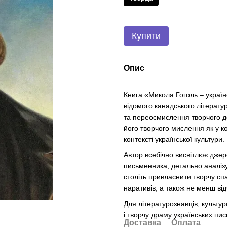
Купити
Опис
Книга «Микола Гоголь – україн
відомого канадського літерату
та переосмислення творчого до
його творчого мислення як у ко
контексті української культури.
Автор всебічно висвітлює джер
письменника, детально аналізу
століть привласнити творчу с
наративів, а також не менш ві
Для літературознавців, культуро
і творчу драму українських пис
Доставка
Оплата