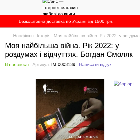
Безкоштовна доставка по Україні від 1500 грн.
Нонфікшн
Історія
Моя найбільша війна. Рік 2022: у роздума
Моя найбільша війна. Рік 2022: у
роздумах і відчуттях. Богдан Смоляк
В наявності
Артикул:
IM-0003139
Написати відгук