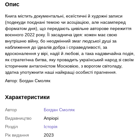
Опис
Книга містить документальні, есеїстичні й художні записи
(подекуди поєднані темою чи асоціацією, але насамперед
форматом дня), що передають цивільне авторове пережиття
воєнного 2022 року. Її засаднича ідея: кожен має свою
внутрішню війну, бо неодмінний змаг людської душі за
наближення до ідеалів добра і справедливості, за
вдосконалення у вірі, надії й любові, а така надзвичайна подія,
як стратегічна битва, яку провадить український народ зі своїм
історичним антагоністом Московією, з ворогом світоладу,
здатна употужнити наші найкращі особисті прагнення.
Автор: Богдан Смоляк
Характеристики
Автор
Богдан Смоляк
Видавництво
Апріорі
Розділ
Історія
Рік видання
2023