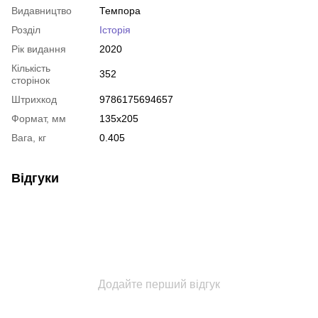
Видавництво
Темпора
Розділ
Історія
Рік видання
2020
Кількість
352
сторінок
Штрихкод
9786175694657
Формат, мм
135x205
Вага, кг
0.405
Відгуки
Додайте перший відгук