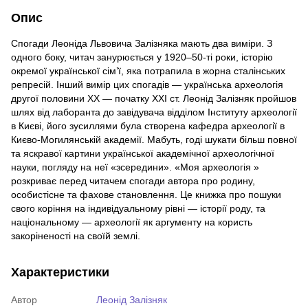
Опис
Спогади Леоніда Львовича Залізняка мають два виміри. З
одного боку, читач занурюється у 1920–50-ті роки, історію
окремої української сім’ї, яка потрапила в жорна сталінських
репресій. Інший вимір цих спогадів — українська археологія
другої половини ХХ — початку ХХІ ст. Леонід Залізняк пройшов
шлях від лаборанта до завідувача відділом Інституту археології
в Києві, його зусиллями була створена кафедра археології в
Києво-Могилянській академії. Мабуть, годі шукати більш повної
та яскравої картини української академічної археологічної
науки, погляду на неї «зсередини». «Моя археологія »
розкриває перед читачем спогади автора про родину,
особистісне та фахове становлення. Це книжка про пошуки
свого коріння на індивідуальному рівні — історії роду, та
національному — археології як аргументу на користь
закоріненості на своїй землі.
Характеристики
Автор
Леонід Залізняк