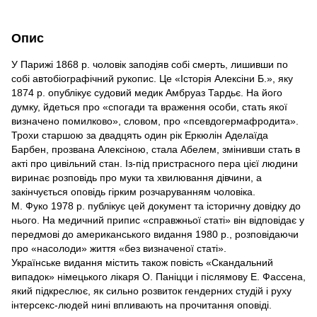
Опис
У Парижі 1868 р. чоловік заподіяв собі смерть, лишивши по
собі автобіографічний рукопис. Це «Історія Алексіни Б.», яку
1874 р. опублікує судовий медик Амбруаз Тардьє. На його
думку, йдеться про «спогади та враження особи, стать якої
визначено помилково», словом, про «псевдогермафродита».
Трохи старшою за двадцять один рік Еркюлін Аделаїда
Барбен, прозвана Алексіною, стала Абелем, змінивши стать в
акті про цивільний стан. Із-під пристрасного пера цієї людини
виринає розповідь про муки та хвилювання дівчини, а
закінчується оповідь гірким розчаруванням чоловіка.
М. Фуко 1978 р. публікує цей документ та історичну довідку до
нього. На медичний припис «справжньої статі» він відповідає у
передмові до американського видання 1980 р., розповідаючи
про «насолоди» життя «без визначеної статі».
Українське видання містить також повість «Скандальний
випадок» німецького лікаря О. Паніцци і післямову Е. Фассена,
який підкреслює, як сильно розвиток гендерних студій і руху
інтерсекс-людей нині впливають на прочитання оповіді.