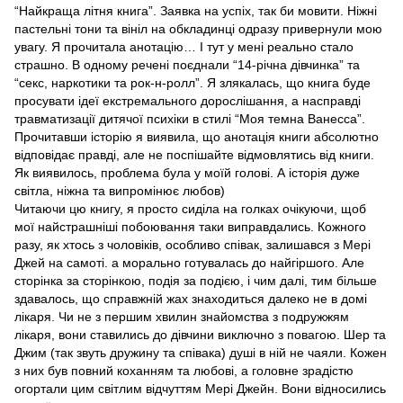
“Найкраща літня книга”. Заявка на успіх, так би мовити. Ніжні
пастельні тони та вініл на обкладинці одразу привернули мою
увагу. Я прочитала анотацію… І тут у мені реально стало
страшно. В одному речені поєднали “14-річна дівчинка” та
“секс, наркотики та рок-н-ролл”. Я злякалась, що книга буде
просувати ідеї екстремального дорослішання, а насправді
травматизації дитячої психіки в стилі “Моя темна Ванесса”.
Прочитавши історію я виявила, що анотація книги абсолютно
відповідає правді, але не поспішайте відмовлятись від книги.
Як виявилось, проблема була у моїй голові. А історія дуже
світла, ніжна та випромінює любов)
Читаючи цю книгу, я просто сиділа на голках очікуючи, щоб
мої найстрашніші побоювання таки виправдались. Кожного
разу, як хтось з чоловіків, особливо співак, залишався з Мері
Джей на самоті. а морально готувалась до найгіршого. Але
сторінка за сторінкою, подія за подією, і чим далі, тим більше
здавалось, що справжній жах знаходиться далеко не в домі
лікаря. Чи не з першим хвилин знайомства з подружжям
лікаря, вони ставились до дівчини виключно з повагою. Шер та
Джим (так звуть дружину та співака) душі в ній не чаяли. Кожен
з них був повний коханням та любові, а головне зрадістю
огортали цим світлим відчуттям Мері Джейн. Вони відносились