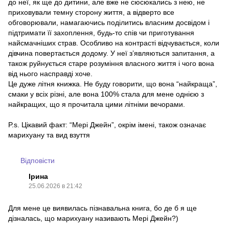
до неї, як ще до дитини, але вже не сюсюкались з нею, не
приховували темну сторону життя, а відверто все
обговорювали, намагаючись поділитись власним досвідом і
підтримати її захоплення, будь-то спів чи приготування
найсмачніших страв. Особливо на контрасті відчувається, коли
дівчина повертається додому. У неї з’являються запитання, а
також руйнується старе розуміння власного життя і чого вона
від нього насправді хоче.
Це дуже літня книжка. Не буду говорити, що вона “найкраща”,
смаки у всіх різні, але вона 100% стала для мене однією з
найкращих, що я прочитала цими літніми вечорами.
P.s. Цікавий факт: “Мері Джейн”, окрім імені, також означає
марихуану та вид взуття
Відповісти
Ірина
25.06.2026 в 21:42
Для мене це виявилась пізнавальна книга, бо де б я ще
дізналась, що марихуану називають Мері Джейн?)