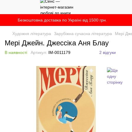
Безкоштовна доставка по Україні від 1500 грн.
Художня література
Зарубіжна сучасна література
Мері Дже
Мері Джейн. Джессіка Аня Блау
В наявності
Артикул:
IM-0011179
2 відгуки