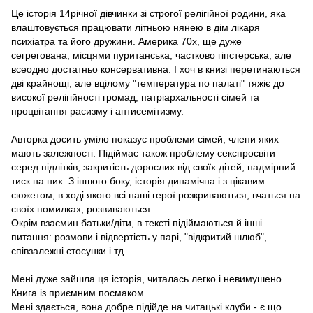
Це історія 14річної дівчинки зі строгої релігійної родини, яка
влаштовується працювати літньою нянею в дім лікаря
психіатра та його дружини. Америка 70х, ще дуже
сегрегована, місцями пуританська, частково гіпстерська, але
всеодно достатньо консервативна. І хоч в книзі перетинаються
дві крайнощі, але вцілому "температура по палаті" тяжіє до
високої релігійності громад, патріархальності сімей та
процвітання расизму і антисемітизму.
Авторка досить уміло показує проблеми сімей, члени яких
мають залежності. Підіймає також проблему секспросвіти
серед підлітків, закритість дорослих від своїх дітей, надмірний
тиск на них. З іншого боку, історія динамічна і з цікавим
сюжетом, в ході якого всі наші герої розкриваються, вчаться на
своїх помилках, розвиваються.
Окрім взаємин батьки/діти, в тексті підіймаються й інші
питання: розмови і відвертість у парі, "відкритий шлюб",
співзалежні стосунки і тд.
Мені дуже зайшла ця історія, читалась легко і невимушено.
Книга із приємним посмаком.
Мені здається, вона добре підійде на читацькі клуби - є що