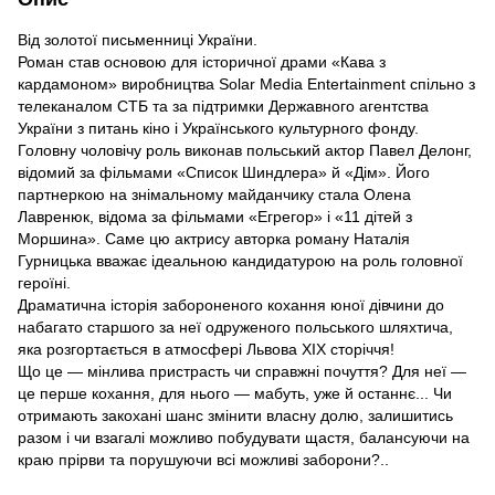
Від золотої письменниці України.
Роман став основою для історичної драми «Кава з
кардамоном» виробництва Solar Media Entertainment спільно з
телеканалом СТБ та за підтримки Державного агентства
України з питань кіно і Українського культурного фонду.
Головну чоловічу роль виконав польський актор Павел Делонг,
відомий за фільмами «Список Шиндлера» й «Дім». Його
партнеркою на знімальному майданчику стала Олена
Лавренюк, відома за фільмами «Егрегор» і «11 дітей з
Моршина». Саме цю актрису авторка роману Наталія
Гурницька вважає ідеальною кандидатурою на роль головної
героїні.
Драматична історія забороненого кохання юної дівчини до
набагато старшого за неї одруженого польського шляхтича,
яка розгортається в атмосфері Львова XIX сторіччя!
Що це — мінлива пристрасть чи справжні почуття? Для неї —
це перше кохання, для нього — мабуть, уже й останнє... Чи
отримають закохані шанс змінити власну долю, залишитись
разом і чи взагалі можливо побудувати щастя, балансуючи на
краю прірви та порушуючи всі можливі заборони?..