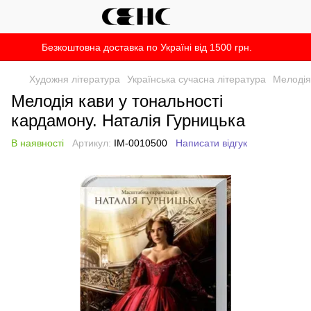
Безкоштовна доставка по Україні від 1500 грн.
Художня література
Українська сучасна література
Мелодія
Мелодія кави у тональності
кардамону. Наталія Гурницька
В наявності
Артикул:
IM-0010500
Написати відгук