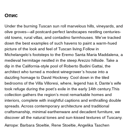
Опис
Under the burning Tuscan sun roll marvelous hills, vineyards, and
olive groves—all postcard-perfect landscapes nestling centuries-
old towns, rural villas, and contadino farmhouses. We’ve tracked
down the best examples of such havens to paint a warm-hued
picture of the look and feel of Tuscan living.Follow in
Michelangelo’s footsteps to the Eremo Santa Maria Maddalena, a
medieval hermitage nestled in the steep Arezzo hillside. Take a
dip in the California-style pool of Roberto Budini Gattai, the
architect who turned a modest winegrower’s house into a
dazzling homage to David Hockney. Cool down in the tiled
bedrooms of the Villa Villoresi, where, legend has it, Dante’s wife
took refuge during the poet’s exile in the early 14th century.This
collection gathers the region’s most remarkable homes and
interiors, complete with insightful captions and enthralling double
spreads. Across contemporary architecture and traditional
craftsmanship, minimal earthenware and decadent furniture, we
discover all the natural tones and sun-kissed textures of Tuscany.
Автори: Barbara Stoeltie, Rene Stoeltie, Angelika Taschen