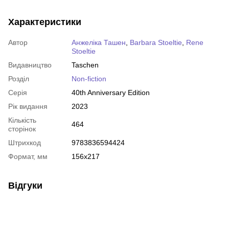
Характеристики
Автор
Анжеліка Ташен
,
Barbara Stoeltie
,
Rene
Stoeltie
Видавництво
Taschen
Розділ
Non-fiction
Серія
40th Anniversary Edition
Рік видання
2023
Кількість
464
сторінок
Штрихкод
9783836594424
Формат, мм
156х217
Відгуки