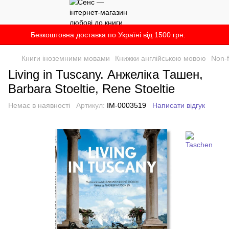
Безкоштовна доставка по Україні від 1500 грн.
Книги іноземними мовами
Книжки англійською мовою
Non-f
Living in Tuscany. Анжеліка Ташен,
Barbara Stoeltie, Rene Stoeltie
Немає в наявності
Артикул:
IM-0003519
Написати відгук