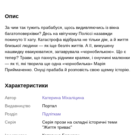
Опис
За чим так тужить прабабуся, щось видивляючись із вікна
багатоповерхівки? Десь на квітучому Поліссі назавжди
покинуто її хату. Катастрофа відібрала не тільки дім, а й життя
близької людини — як іще безліч життів. А її, вимушену
нашвидку евакуюватися, затаврувала «чорнобилькою». Що є
тепер? Трави, що пахнуть рідними краями, і онуччині малюнки
— як ті, які творила ще одна «чорнобилька» Марія
Приймаченко. Онуці прабаба й розповість свою щемку історію.
Характеристики
Автор
Катерина Міхаліцина
Видавництво
Портал
Розділ
Підліткам
Серія
Серія прози на складні історичні теми
"Життя триває"