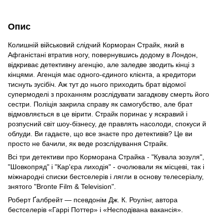
Опис
Колишній військовий слідчий Корморан Страйк, який в
Афганістані втратив ногу, повернувшись додому в Лондон,
відкриває детективну агенцію, але заледве зводить кінці з
кінцями. Агенція має одного-єдиного клієнта, а кредитори
тиснуть зусібіч. Аж тут до нього приходить брат відомої
супермоделі з проханням розслідувати загадкову смерть його
сестри. Поліція закрила справу як самогубство, але брат
відмовляється в це вірити. Страйк поринає у яскравий і
розпусний світ шоу-бізнесу, де правлять насолоди, спокуси й
облуди. Ви гадаєте, що все знаєте про детективів? Це ви
просто не бачили, як веде розслідування Страйк.
Всі три детективи про Корморана Страйка - "Кувала зозуля",
"Шовкопряд" і "Кар'єра лиходія" - очолювали як місцеві, так і
міжнародні списки бестселерів і лягли в основу телесеріалу,
знятого "Bronte Film & Television".
Роберт Ґалбрейт — псевдонім Дж. К. Роулінг, автора
бестселерів «Гаррі Поттер» і «Несподівана вакансія».