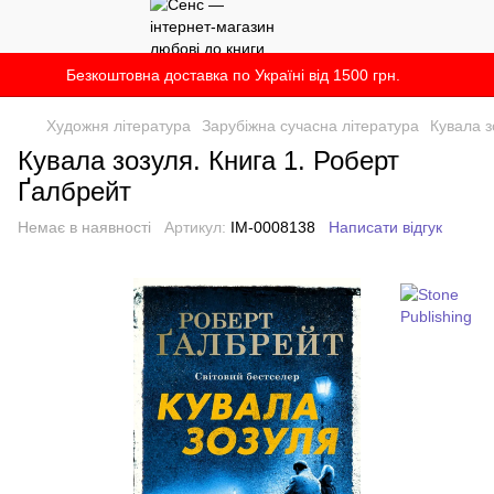
Безкоштовна доставка по Україні від 1500 грн.
Художня література
Зарубіжна сучасна література
Кувала з
Кувала зозуля. Книга 1. Роберт
Ґалбрейт
Немає в наявності
Артикул:
IM-0008138
Написати відгук