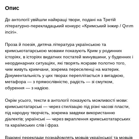
Опис
До антології увійшли найкращі твори, подані на Третій
літературно-перекладацький конкурс «Кримський інжир / Qırım
іnciri».
Проза й поезія, дитяча література українською та
кримськотатарською мовами показують Крим у родинних
історіях, в історіях видатних постатей минувшини, у буденних і
неординарних ситуаціях, які творять яскраве полотно того,
чим живуть кримчани, зокрема переселенці на материк.
Документальність у цих творах переплітається з вигадкою,
метафора — з прямослівністю, радість — зі смутком,
обурення — з надією.
Окрім усього, тексти в антології показують можливості мови:
кримськотатарські — через стилізацію під різні часові пласти,
під народну творчість, зокрема завдяки використанню
діалектів; українські — через вкраплення кримськотатарських
та караїмських слів і фраз.
Взаємні переклади познайомлять мовців української та мовців