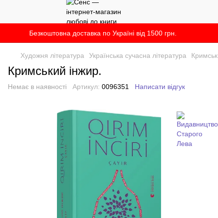
Безкоштовна доставка по Україні від 1500 грн.
Художня література
Українська сучасна література
Кримськ
Кримський інжир.
Немає в наявності
Артикул:
0096351
Написати відгук