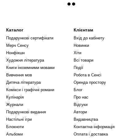
Каталог
Клієнтам
Подарункові сертифікати
Вхід до кабінету
Мерч Сенсу
Новинки
Нонфікшн
Хіти
Художня література
Всі товари
Книги іноземними мовами
Події
Вивчення мов
Робота в Сенсі
Дитяча література
Оренда простору
Комікси і графічні романи
Блог
Кулінарія
Про нас
Журнали
Відгуки
Подарункові видання
Автори
Настільні ігри
Видавництва
Блокноти
Контактна інформація
Альбоми
Оплата і доставка