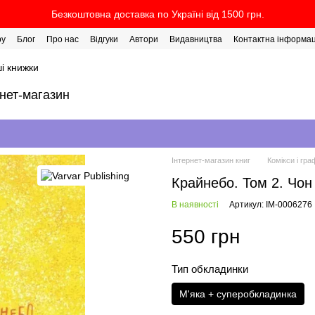
Безкоштовна доставка по Україні від 1500 грн.
ру
Блог
Про нас
Відгуки
Автори
Видавництва
Контактна інформац
і книжки
рнет-магазин
Інтернет-магазин книг
Комікси і гра
Крайнебо. Том 2. Чон
В наявності
Артикул: IM-0006276
550 грн
Тип обкладинки
М'яка + суперобкладинка