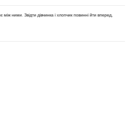
нє між ними. Звідти дівчинка і хлопчик повинні йти вперед,