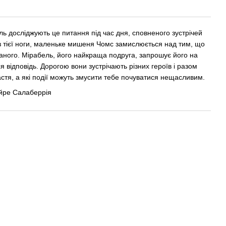
ь досліджують це питання під час дня, сповненого зустрічей
з тієї ноги, маленьке мишеня Чомс замислюється над тим, що
ганого. Мірабель, його найкраща подруга, запрошує його на
ся відповідь. Дорогою вони зустрічають різних героїв і разом
тя, а які події можуть змусити тебе почуватися нещасливим.
йре Салаберрія