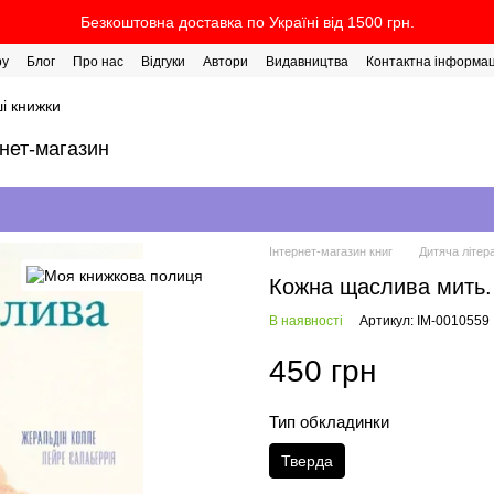
Безкоштовна доставка по Україні від 1500 грн.
ру
Блог
Про нас
Відгуки
Автори
Видавництва
Контактна інформац
і книжки
рнет-магазин
Інтернет-магазин книг
Дитяча літер
Кожна щаслива мить.
В наявності
Артикул: IM-0010559
450 грн
Тип обкладинки
Тверда