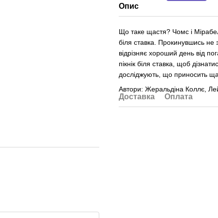
Опис
Що таке щастя? Чомс і Мірабел
біля ставка. Прокинувшись не 
відрізняє хороший день від по
пікнік біля ставка, щоб дізнати
досліджують, що приносить щас
Автори: Жеральдіна Коллє, Ле
Доставка
Оплата