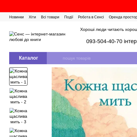
Перейти до основного контенту
Новинки
Хіти
Всі товари
Події
Робота в Сенсі
Оренда просто
Розіграш сертифікатів
Хороші люди читають хорош
093-504-40-70 інте
Каталог