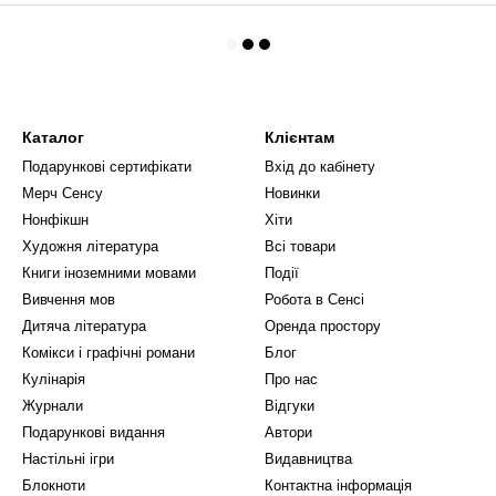
Каталог
Клієнтам
Подарункові сертифікати
Вхід до кабінету
Мерч Сенсу
Новинки
Нонфікшн
Хіти
Художня література
Всі товари
Книги іноземними мовами
Події
Вивчення мов
Робота в Сенсі
Дитяча література
Оренда простору
Комікси і графічні романи
Блог
Кулінарія
Про нас
Журнали
Відгуки
Подарункові видання
Автори
Настільні ігри
Видавництва
Блокноти
Контактна інформація