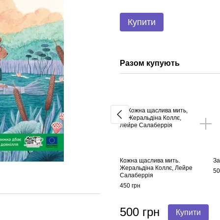
Купити
Разом купують
Кожна щаслива мить.
За
Жеральдіна Коллє, Лейре
50
Салаберрія
450 грн
500 грн
Купити