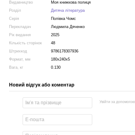
Видавництво
Моя книжкова полиця
Розділ
Дитяча література
Серія
Полівка Чомс
Перекладач
Людмила Дяченко
Рік видання
2025
Кількість сторінок
48
Штрихкод
9786178307936
Формат, мм
180x240x5
Вага, кг
0.130
Новий відгук або коментар
Увійти за допомогою