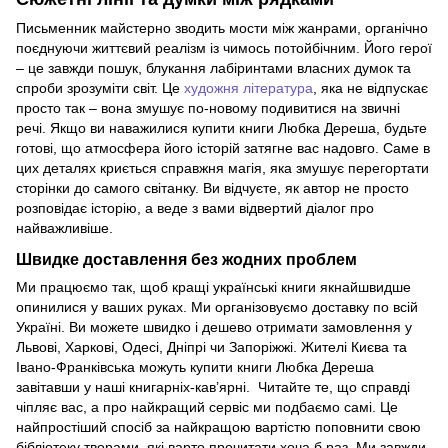
Письменник майстерно зводить мости між жанрами, органічно
поєднуючи життєвий реалізм із чимось потойбічним. Його герої
– це завжди пошук, блукання лабіринтами власних думок та
спроби зрозуміти світ. Це
художня література
, яка не відпускає
просто так – вона змушує по-новому подивитися на звичні
речі. Якщо ви наважилися купити книги Любка Дереша, будьте
готові, що атмосфера його історій затягне вас надовго. Саме в
цих деталях криється справжня магія, яка змушує перегортати
сторінки до самого світанку. Ви відчуєте, як автор не просто
розповідає історію, а веде з вами відвертий діалог про
найважливіше.
Швидке доставлення без жодних проблем
Ми працюємо так, щоб кращі українські книги якнайшвидше
опинилися у ваших руках. Ми організовуємо доставку по всій
Україні. Ви можете швидко і дешево отримати замовлення у
Львові, Харкові, Одесі, Дніпрі чи Запоріжжі. Жителі Києва та
Івано-Франківська можуть купити книги Любка Дереша
завітавши у наші книгарніх-кав’ярні. Читайте те, що справді
чіпляє вас, а про найкращий сервіс ми подбаємо самі. Це
найпростіший спосіб за найкращою вартістю поповнити свою
бібліотеку творами, які варто прочитати хоча б раз. Ми завжди