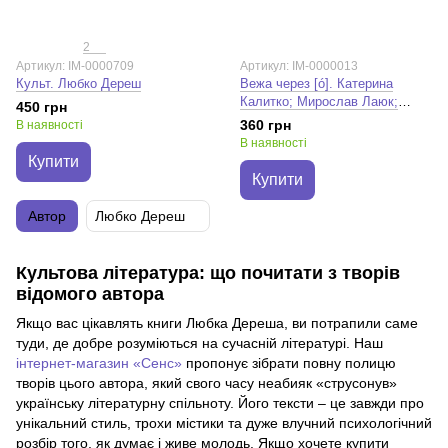
2
Артикул: IM-0000709
Артикул: IM-0000013
Культ. Любко Дереш
Вежа через [ó]. Катерина
Калитко; Мирослав Лаюк;
450 грн
Макс Кідрук; Оксана Забужко;
360 грн
В наявності
Любко Дереш
В наявності
Купити
Купити
Автор
Любко Дереш
Культова література: що почитати з творів
відомого автора
Якщо вас цікавлять книги Любка Дереша, ви потрапили саме
туди, де добре розуміються на сучасній літературі. Наш
інтернет-магазин «Сенс»
пропонує зібрати повну полицю
творів цього автора, який свого часу неабияк «струсонув»
українську літературну спільноту. Його тексти – це завжди про
унікальний стиль, трохи містики та дуже влучний психологічний
розбір того, як думає і живе молодь. Якщо хочете купити