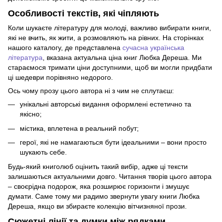
Особливості текстів, які чіпляють
Коли шукаєте літературу для молоді, важливо вибирати книги,
які не вчить, як жити, а розмовляють на рівних. На сторінках
нашого каталогу, де представлена
сучасна українська
література
, вказана актуальна ціна книг Любка Дереша. Ми
стараємося тримати ціни доступними, щоб ви могли придбати
ці шедеври порівняно недорого.
Ось чому прозу цього автора ні з чим не сплутаєш:
унікальні авторські видання оформлені естетично та
якісно;
містика, вплетена в реальний побут;
герої, які не намагаються бути ідеальними – вони просто
шукають себе.
Будь-який книголюб оцінить такий вибір, адже ці тексти
залишаються актуальними довго. Читання творів цього автора
– своєрідна подорож, яка розширює горизонти і змушує
думати. Саме тому ми радимо звернути увагу книги Любка
Дереша, якщо ви збираєте колекцію вітчизняної прози.
Сюжетні лінії та думки між рядками