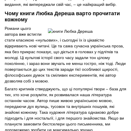
видання, які випереджали свій час, – це найкращий вибір.
Чому книги Любка Дереша варто прочитати
кожному
Романи цього
автора вже встигли
стати класикою «нульових», і сьогодні їх із цікавістю
відкривають нові читачі. Це та сама сучасна українська проза,
яка без прикрас показує, що діється в головах у підлітків та
молоді. Ці культові історії свого часу задали тон цілому
поколінню, і зараз вони звучать не менш гостро, ніж тоді. Люди
повертаються до цих текстів заради тієї особливої щирості,
філософських думок та сміливих експериментів, які автор
дозволяв собі з мовою.
Багато критиків стверджують, що ці популярні твори – база для
тих, хто хоче розуміти, як розвивалася наша література
останнім часом. Автор пише живою українською мовою,
передаючи дух вулиць, тусовок та внутрішніх пошуків, які
знайомі кожному. Така художня література однаково добре
підходить і для ностальгії, і для першого знайомства. Якщо ви
плануєте замовити бестселери цього письменника, ми
допоможемо зробити це максимально зручно.