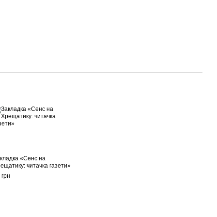
кладка «Сенс на
ещатику: читачка газети»
 грн