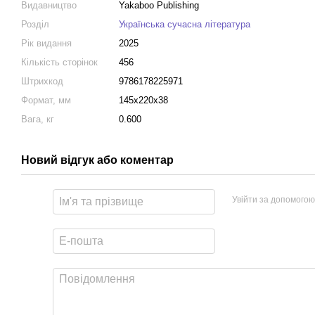
Видавництво
Yakaboo Publishing
Розділ
Українська сучасна література
Рік видання
2025
Кількість сторінок
456
Штрихкод
9786178225971
Формат, мм
145x220x38
Вага, кг
0.600
Новий відгук або коментар
Увійти за допомогою