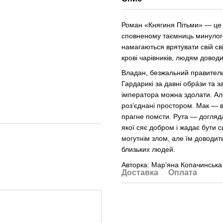
Роман «Княгиня Пітьми» — це яс
сповненому таємниць минулого, 
намагаються врятувати свій сві
крові чарівників, людям довод
Владан, безжальний правитель 
Гардарикі за давні обрáзи та з
імператора можна здолати. Але
роз’єднані простором. Мак — в
прагне помсти. Рута — догляда
якої сяє добром і жадає бути 
могутнім злом, але їм доводит
близьких людей.
Авторка: Мар’яна Копачинська
Доставка
Оплата