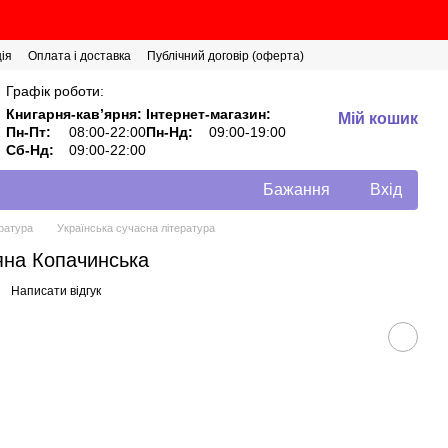
ія
Оплата і доставка
Публічний договір (оферта)
Графік роботи:
Книгарня-кавʼярня:
Інтернет-магазин:
Мій кошик
Пн-Пт:
08:00-22:00
Пн-Нд:
09:00-19:00
Сб-Нд:
09:00-22:00
Бажання
Вхід
ратура
Українська сучасна література
яна Копачинська
Написати відгук