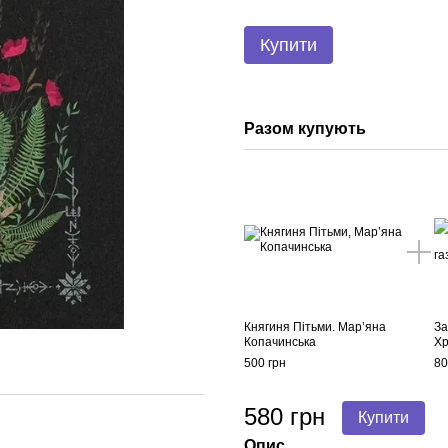
Купити
Разом купують
Княгиня Пітьми. Мар’яна
За
Копачинська
Хр
500 грн
80
580 грн
Купити
Опис