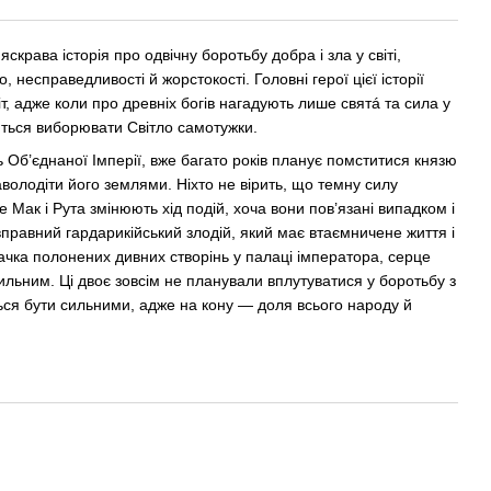
крава історія про одвічну боротьбу добра і зла у світі,
несправедливості й жорстокості. Головні герої цієї історії
т, адже коли про древніх богів нагадують лише святá та сила у
иться виборювати Світло самотужки.
Об’єднаної Імперії, вже багато років планує помститися князю
аволодіти його землями. Ніхто не вірить, що темну силу
 Мак і Рута змінюють хід подій, хоча вони пов’язані випадком і
правний гардарикійський злодій, який має втаємничене життя і
чка полонених дивних створінь у палаці імператора, серце
сильним. Ці двоє зовсім не планували вплутуватися у боротьбу з
ься бути сильними, адже на кону — доля всього народу й