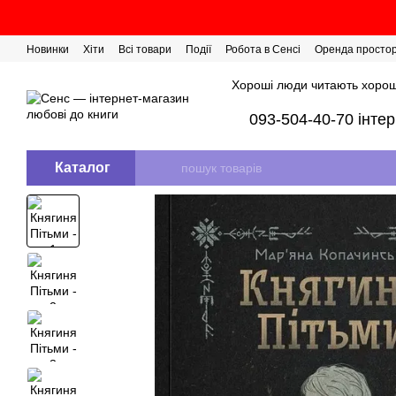
Перейти до основного контенту
Новинки
Хіти
Всі товари
Події
Робота в Сенсі
Оренда просто
Розіграш сертифікатів
Хороші люди читають хорош
093-504-40-70 інте
Каталог