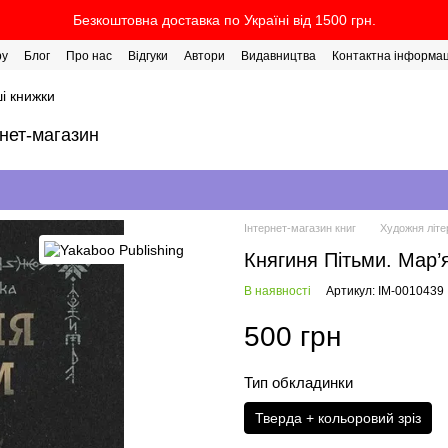
Безкоштовна доставка по Україні від 1500 грн.
ру
Блог
Про нас
Відгуки
Автори
Видавництва
Контактна інформац
і книжки
рнет-магазин
Інтернет-магазин книг
Художня літе
Княгиня Пітьми. Мар’
В наявності
Артикул: IM-0010439
500 грн
Тип обкладинки
Тверда + кольоровий зріз