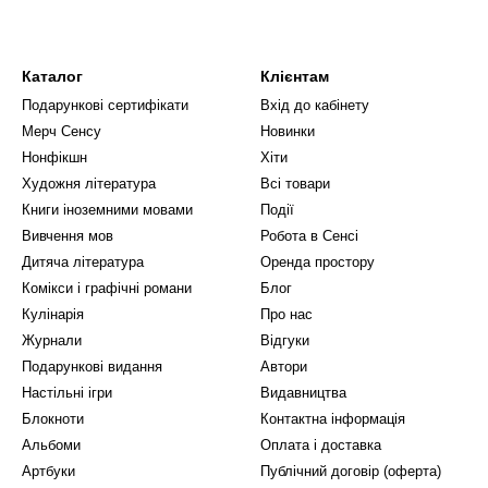
Каталог
Клієнтам
Подарункові сертифікати
Вхід до кабінету
Мерч Сенсу
Новинки
Нонфікшн
Хіти
Художня література
Всі товари
Книги іноземними мовами
Події
Вивчення мов
Робота в Сенсі
Дитяча література
Оренда простору
Комікси і графічні романи
Блог
Кулінарія
Про нас
Журнали
Відгуки
Подарункові видання
Автори
Настільні ігри
Видавництва
Блокноти
Контактна інформація
Альбоми
Оплата і доставка
Артбуки
Публічний договір (оферта)