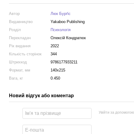
Автор
Люк Бурґіс
Видавництво
Yakaboo Publishing
Розділ
Психологія
Перекладач
Олексій Кондратюк
Рік видання
2022
Кількість сторінок
344
Штрихкод
9786177933211
Формат, мм
140х215
Вага, кг
0.450
Новий відгук або коментар
Увійти за допомогою