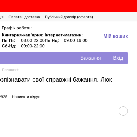
ія
Оплата і доставка
Публічний договір (оферта)
Графік роботи:
Книгарня-кавʼярня:
Інтернет-магазин:
Мій кошик
Пн-Пт:
08:00-22:00
Пн-Нд:
09:00-19:00
Сб-Нд:
09:00-22:00
Бажання
Вхід
Психологія
озпізнавати свої справжні бажання. Люк
2928
Написати відгук