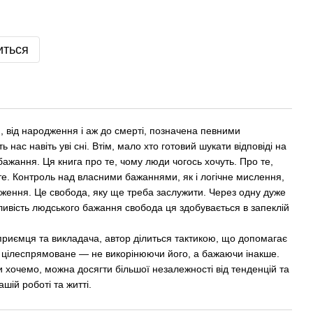
иться
, від народження і аж до смерті, позначена певними
ас навіть уві сні. Втім, мало хто готовий шукати відповіді на
 бажання. Ця книга про те, чому люди чогось хочуть. Про те,
ете. Контроль над власними бажаннями, як і логічне мислення,
ження. Це свобода, яку ще треба заслужити. Через одну дуже
ивість людського бажання свобода ця здобувається в запеклій
приємця та викладача, автор ділиться тактикою, що допомагає
 цілеспрямоване — не викорінюючи його, а бажаючи інакше.
 хочемо, можна досягти більшої незалежності від тенденцій та
шій роботі та житті.