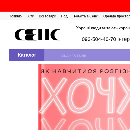
Перейти до основного контенту
Новинки
Хіти
Всі товари
Події
Робота в Сенсі
Оренда просто
Розіграш сертифікатів
Хороші люди читають хорош
093-504-40-70 інте
Каталог