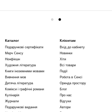
Каталог
Клієнтам
Подарункові сертифікати
Вхід до кабінету
Мерч Сенсу
Новинки
Нонфікшн
Хіти
Художня література
Всі товари
Книги іноземними мовами
Події
Вивчення мов
Робота в Сенсі
Дитяча література
Оренда простору
Комікси і графічні романи
Блог
Кулінарія
Про нас
Журнали
Відгуки
Подарункові видання
Автори