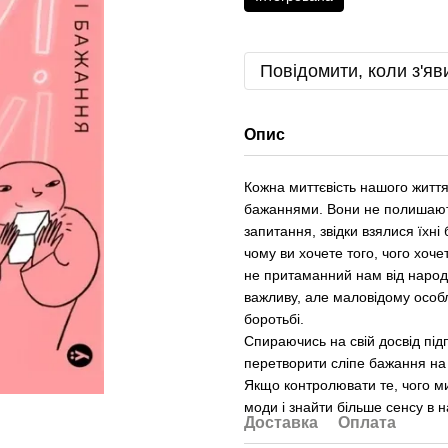
Повідомити, коли з'яв
Опис
Кожна миттєвість нашого життя
бажаннями. Вони не полишають н
запитання, звідки взялися їхні
чому ви хочете того, чого хоч
не притаманний нам від народ
важливу, але маловідому особл
боротьбі.
Спираючись на свій досвід під
перетворити сліпе бажання на
Якщо контролювати те, чого ми
моди і знайти більше сенсу в на
Доставка
Оплата