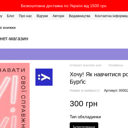
Безкоштовна доставка по Україні від 1500 грн.
ру
Блог
Про нас
Відгуки
Автори
Видавництва
Контактна інформац
і книжки
рнет-магазин
Інтернет-магазин книг
Нонфікшн
Хочу! Як навчитися р
Бурґіс
Немає в наявності
Артикул: 0000
300 грн
Тип обкладинки
Інтегрована