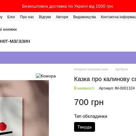
Безкоштовна доставка по Україні від 1500 грн.
ру
Блог
Про нас
Відгуки
Автори
Видавництва
Контактна інформац
і книжки
рнет-магазин
Інтернет-магазин книг
Артбуки
Казка про калинову с
В наявності
Артикул: IM-0001324
700 грн
Тип обкладинки
Тверда