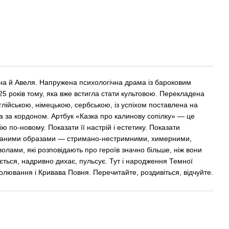
їна й Авеля. Напружена психологічна драма із бароковим
25 років тому, яка вже встигла стати культовою. Перекладена
глійською, німецькою, сербською, із успіхом поставлена на
та за кордоном. Артбук «Казка про калинову сопілку» — це
ю по-новому. Показати її настрій і естетику. Показати
іваними образами — стримано-нестримними, химерними,
лами, які розповідають про героїв значно більше, ніж вони
ується, надривно дихає, пульсує. Тут і народження Темної
Полювання і Кривава Повня. Перечитайте, роздивіться, відчуйте.