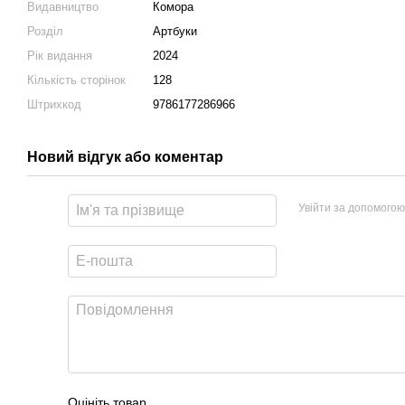
Видавництво
Комора
Розділ
Артбуки
Рік видання
2024
Кількість сторінок
128
Штрихкод
9786177286966
Новий відгук або коментар
Увійти за допомогою
Оцініть товар