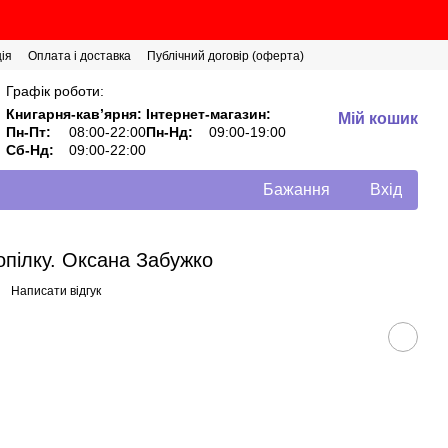
ія
Оплата і доставка
Публічний договір (оферта)
Графік роботи:
Книгарня-кавʼярня:
Інтернет-магазин:
Мій кошик
Пн-Пт:
08:00-22:00
Пн-Нд:
09:00-19:00
Сб-Нд:
09:00-22:00
Бажання
Вхід
опілку. Оксана Забужко
Написати відгук