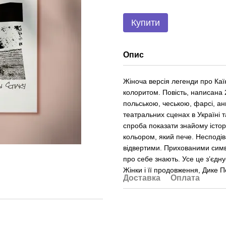
Купити
Опис
Жіноча версія легенди про Ка
колоритом. Повість, написана 
польською, чеською, фарсі, ан
театральних сценах в Україні 
спроба показати знайому історі
кольором, який пече. Неспод
відвертими. Прихованими симво
про себе знають. Усе це з’єдн
Жінки і її продовження, Дике 
Доставка
Оплата