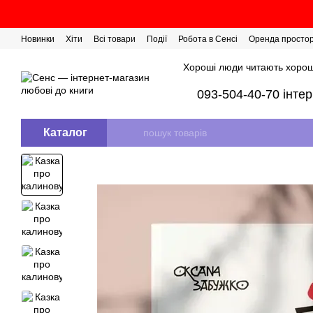
Перейти до основного контенту
Новинки
Хіти
Всі товари
Події
Робота в Сенсі
Оренда просто
Розіграш сертифікатів
Хороші люди читають хорош
093-504-40-70 інте
Каталог