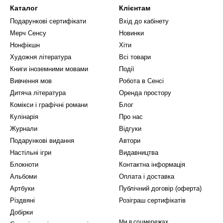
Каталог
Клієнтам
Подарункові сертифікати
Вхід до кабінету
Мерч Сенсу
Новинки
Нонфікшн
Хіти
Художня література
Всі товари
Книги іноземними мовами
Події
Вивчення мов
Робота в Сенсі
Дитяча література
Оренда простору
Комікси і графічні романи
Блог
Кулінарія
Про нас
Журнали
Відгуки
Подарункові видання
Автори
Настільні ігри
Видавництва
Блокноти
Контактна інформація
Альбоми
Оплата і доставка
Артбуки
Публічний договір (оферта)
Різдвяні
Розіграш сертифікатів
Добірки
Ми в соцмережах