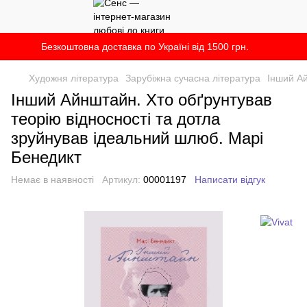
Безкоштовна доставка по Україні від 1500 грн.
Художня література
Зарубіжна сучасна література
Інший Ай
Інший Айнштайн. Хто обґрунтував
теорію відносності та дотла
зруйнував ідеальний шлюб. Марі
Бенедикт
Немає в наявності
Артикул:
00001197
Написати відгук