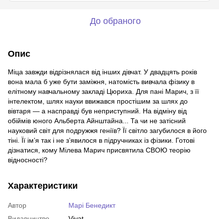
До обраного
Опис
Міца завжди відрізнялася від інших дівчат. У двадцять років
вона мала б уже бути заміжня, натомість вивчала фізику в
елітному навчальному закладі Цюриха. Для пані Марич, з її
інтелектом, шлях науки ввижався простішим за шлях до
вівтаря — а насправді був неприступний. На відміну від
обіймів юного Альберта Айнштайна... Та чи не затісний
науковий світ для подружжя геніїв? Її світло загубилося в його
тіні. Її ім’я так і не з’явилося в підручниках із фізики. Готові
дізнатися, кому Мілева Марич присвятила СВОЮ теорію
відносності?
Характеристики
Автор
Марі Бенедикт
Видавництво
Vivat