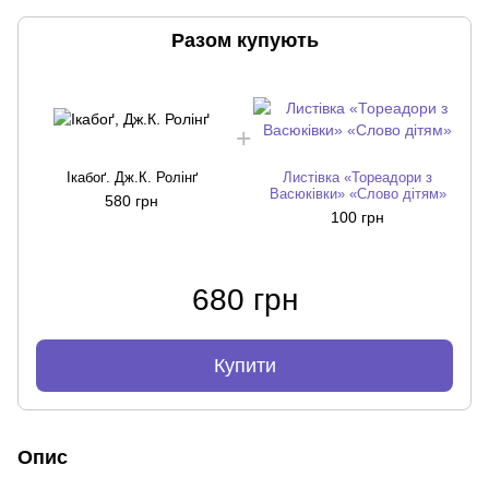
Разом купують
Ікабоґ. Дж.К. Ролінґ
Листівка «Тореадори з
Васюківки» «Слово дітям»
580 грн
100 грн
680 грн
Купити
Опис