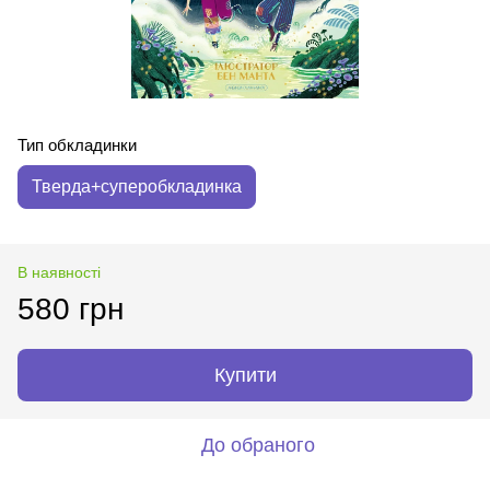
Тип обкладинки
Тверда+суперобкладинка
В наявності
580 грн
Купити
До обраного