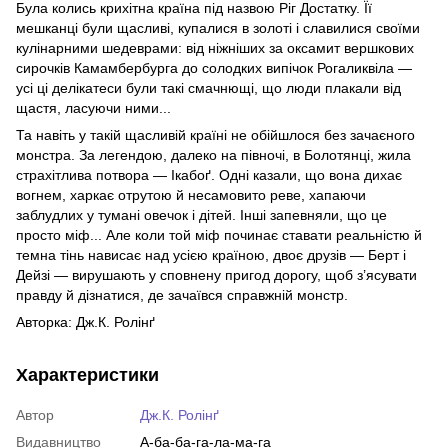
Була колись крихітна країна під назвою Ріг Достатку. Її
мешканці були щасливі, купалися в золоті і славилися своїми
кулінарними шедеврами: від ніжніших за оксамит вершкових
сирочків Камамбербурга до солодких випічок Рогаликвіла —
усі ці делікатеси були такі смачнющі, що люди плакали від
щастя, ласуючи ними...
Та навіть у такій щасливій країні не обійшлося без зачаєного
монстра. За легендою, далеко на півночі, в Болотянці, жила
страхітлива потвора — Ікабоґ. Одні казали, що вона дихає
вогнем, харкає отрутою й несамовито реве, хапаючи
заблудлих у тумані овечок і дітей. Інші запевняли, що це
просто міф... Але коли той міф починає ставати реальністю й
темна тінь нависає над усією країною, двоє друзів — Берт і
Дейзі — вирушають у сповнену пригод дорогу, щоб з’ясувати
правду й дізнатися, де зачаївся справжній монстр.
Авторка: Дж.К. Ролінґ
Характеристики
Автор
Дж.К. Ролінґ
Видавництво
А-ба-ба-га-ла-ма-га