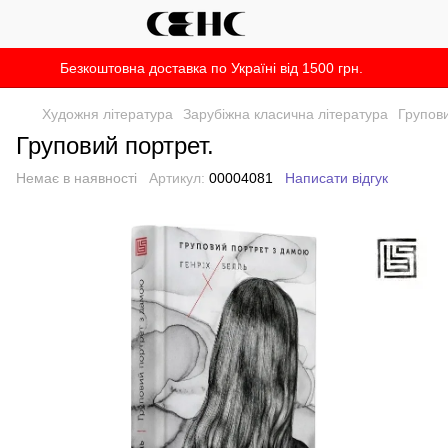
Безкоштовна доставка по Україні від 1500 грн.
Художня література
Зарубіжна класична література
Групов
Груповий портрет.
Немає в наявності
Артикул:
00004081
Написати відгук