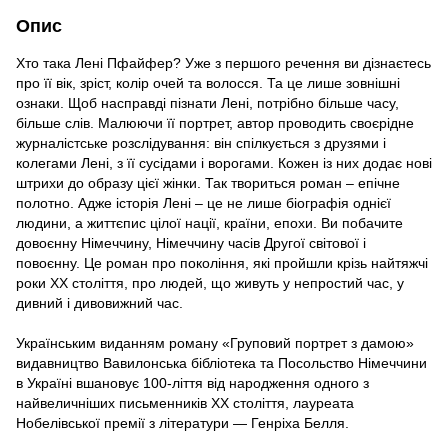
Опис
Хто така Лені Пфайфер? Уже з першого речення ви дізнаєтесь
про її вік, зріст, колір очей та волосся. Та це лише зовнішні
ознаки. Щоб насправді пізнати Лені, потрібно більше часу,
більше слів. Малюючи її портрет, автор проводить своєрідне
журналістське розслідування: він спілкується з друзями і
колегами Лені, з її сусідами і ворогами. Кожен із них додає нові
штрихи до образу цієї жінки. Так твориться роман – епічне
полотно. Адже історія Лені – це не лише біографія однієї
людини, а життєпис цілої нації, країни, епохи. Ви побачите
довоєнну Німеччину, Німеччину часів Другої світової і
повоєнну. Це роман про покоління, які пройшли крізь найтяжчі
роки ХХ століття, про людей, що живуть у непростий час, у
дивний і дивовижний час.
Українським виданням роману «Груповий портрет з дамою»
видавництво Вавилонська бібліотека та Посольство Німеччини
в Україні вшановує 100-ліття від народження одного з
найвеличніших письменників ХХ століття, лауреата
Нобелівської премії з літератури — Генріха Белля.