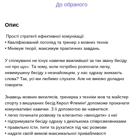
До обраного
Опис
Прості стратегії ефективної комунікації:
• Кваліфікований логопед та тренер з мовних технік
• Мінімум теорії, максимум практичних завдань.
У спілкуванні не існує навички важливішої за так звану бесіду
«ні про що». Та чому, коли потрібно розпочати легку,
невимушену бесіду з незнайомцем, у нас одразу зникають
слова? Так, усі ми любимо слухати. Але не вміємо доладно
говорити.
Знавець мовних вихилясів, тренерка з техніки мов та майстер
спорту з вишуканих бесід Керол Флемінґ допоможе прокачати
комунікативні навички. З її допомогою ви навчитеся:
• легко починати розмову та елегантно «виходити» з неї
• підтримувати бесіду одразу з декількома співрозмовниками
• правильно їсти, пити та рухатися під час розмови
• надати своїй вимові максимальної привабливості