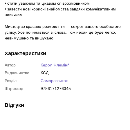
• стати уважним та цікавим співрозмовником
• завести нові корисні знайомства завдяки комунікативним
навичкам
Мистецтво красиво розмовляти — секрет вашого особистого
успіху. Усе починається зі слова. Тож нехай це буде легко,
невимушено та вишукано!
Характеристики
Автор
Керол Флемінґ
Видавництво
КСД
Розділ
Саморозвиток
Штрихкод
9786171276345
Відгуки