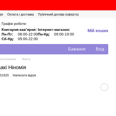
ія
Оплата і доставка
Публічний договір (оферта)
Графік роботи:
Книгарня-кавʼярня:
Інтернет-магазин:
Мій кошик
Пн-Пт:
08:00-22:00
Пн-Нд:
09:00-19:00
Сб-Нд:
09:00-22:00
Бажання
Вхід
фічні романи
Манґа
акі Ніномія
001920
Написати відгук