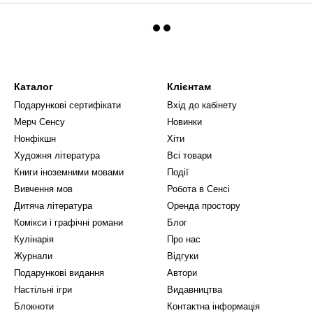
Каталог
Клієнтам
Подарункові сертифікати
Вхід до кабінету
Мерч Сенсу
Новинки
Нонфікшн
Хіти
Художня література
Всі товари
Книги іноземними мовами
Події
Вивчення мов
Робота в Сенсі
Дитяча література
Оренда простору
Комікси і графічні романи
Блог
Кулінарія
Про нас
Журнали
Відгуки
Подарункові видання
Автори
Настільні ігри
Видавництва
Блокноти
Контактна інформація