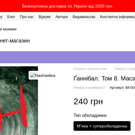
Безкоштовна доставка по Україні від 1500 грн.
ру
Блог
Про нас
Відгуки
Автори
Видавництва
Контактна інформац
і книжки
рнет-магазин
Інтернет-магазин книг
Комікси і гра
Ґаннібал. Том 8. Маса
Немає в наявності
Артикул: IM-0
240 грн
Тип обкладинки
М'яка + суперобкладинка