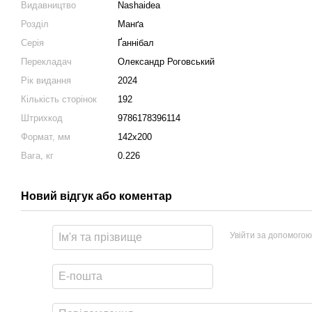
Видавництво
Nashaidea
Розділ
Манґа
Серія
Ґаннібал
Перекладач
Олександр Роговський
Рік видання
2024
Кількість сторінок
192
Штрихкод
9786178396114
Формат, мм
142х200
Вага, кг
0.226
Новий відгук або коментар
Увійти за допомогою