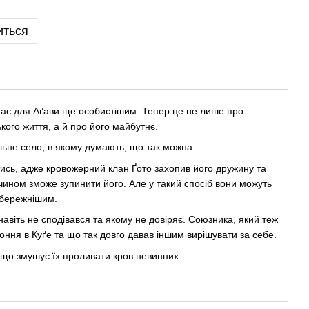
иться
тає для Аґави ще особистішим. Тепер це не лише про
ького життя, а й про його майбутнє.
ільне село, в якому думають, що так можна…
тись, адже кровожерний клан Ґото захопив його дружину та
чином зможе зупинити його. Але у такий спосіб вони можуть
обережнішим.
навіть не сподівався та якому не довіряє. Союзника, який теж
оння в Куґе та що так довго давав іншим вирішувати за себе.
, що змушує їх проливати кров невинних.