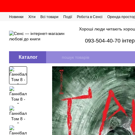
Перейти до основного контенту
Новинки
Хіти
Всі товари
Події
Робота в Сенсі
Оренда просто
Розіграш сертифікатів
Хороші люди читають хорош
093-504-40-70 інте
Каталог