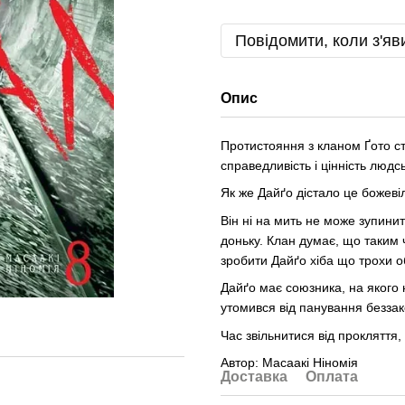
Повідомити, коли з'яв
Опис
Протистояння з кланом Ґото с
справедливість і цінність людс
Як же Дайґо дістало це божев
Він ні на мить не може зупини
доньку. Клан думає, що таким 
зробити Дайґо хіба що трохи 
Дайґо має союзника, на якого 
утомився від панування беззак
Час звільнитися від прокляття
Автор: Масаакі Ніномія
Доставка
Оплата