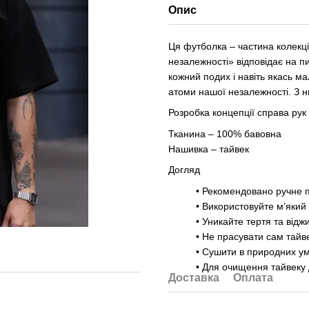
Опис
Ця футболка – частина колекці
незалежності» відповідає на п
кожний подих і навіть якась м
атоми нашої незалежності. З ни
Розробка концепції справа рук
Тканина – 100% бавовна
Нашивка – тайвек
Догляд
• Рекомендовано ручне 
• Використовуйте м’який 
• Уникайте тертя та відж
• Не прасувати сам тайв
• Сушити в природних умо
• Для очищення тайвеку 
Доставка
Оплата