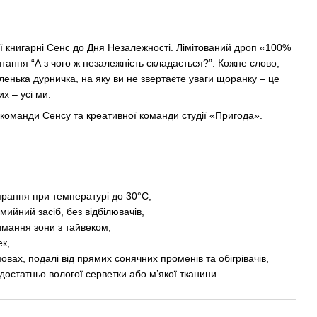
ї книгарні Сенс до Дня Незалежності. Лімітований дроп «100%
итання “А з чого ж незалежність складається?”. Кожне слово,
аленька дурничка, на яку ви не звертаєте уваги щоранку – це
х – усі ми.
 команди Сенсу та креативної команди студії «Пригода».
прання при температурі до 30°C,
мийний засіб, без відбілювачів,
имання зони з тайвеком,
ек,
вах, подалі від прямих сонячних променів та обігрівачів,
достатньо вологої серветки або м’якої тканини.