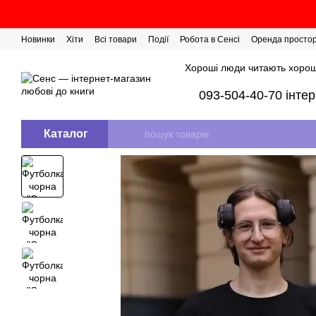
Перейти до основного контенту
Новинки
Хіти
Всі товари
Події
Робота в Сенсі
Оренда просто
Розіграш сертифікатів
Хороші люди читають хорош
093-504-40-70 інте
Каталог