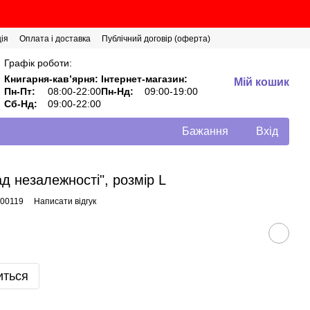
ія
Оплата і доставка
Публічний договір (оферта)
Графік роботи:
Книгарня-кавʼярня:
Інтернет-магазин:
Мій кошик
Пн-Пт:
08:00-22:00
Пн-Нд:
09:00-19:00
Сб-Нд:
09:00-22:00
Бажання
Вхід
д незалежності", розмір L
000119
Написати відгук
иться