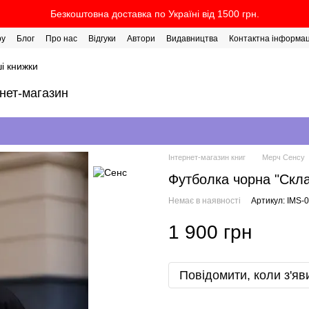
Безкоштовна доставка по Україні від 1500 грн.
ру
Блог
Про нас
Відгуки
Автори
Видавництва
Контактна інформац
і книжки
рнет-магазин
Інтернет-магазин книг
Мерч Сенсу
Футболка чорна "Скла
Немає в наявності
Артикул: IMS-
1 900 грн
Повідомити, коли з'яв