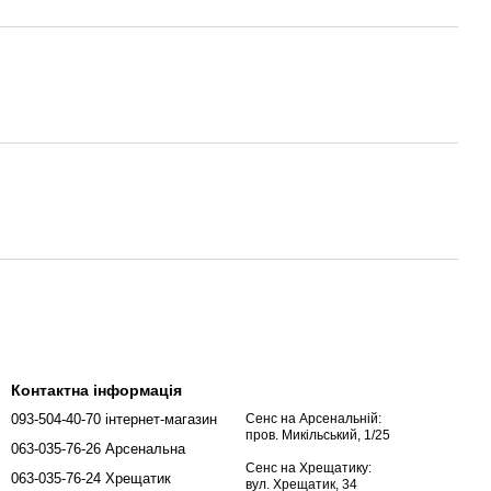
Контактна інформація
093-504-40-70 інтернет-магазин
Сенс на Арсенальній:
пров. Микільський, 1/25
063-035-76-26 Арсенальна
Сенс на Хрещатику:
063-035-76-24 Хрещатик
вул. Хрещатик, 34