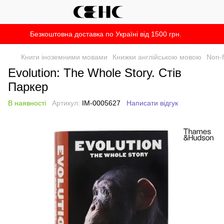
Безкоштовна доставка по Україні від 1500 грн.
Книги іноземними мовами
Книжки англійською мовою
Non-f
Evolution: The Whole Story. Стів
Паркер
В наявності
Артикул:
IM-0005627
Написати відгук