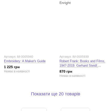
Артикул: IM-0005940
Артикул: IM-0005939
Embroidery: A Maker's Guide
Robert Frank: Books and Films,
1947-2019. Gerhard Steidl;
1 225 грн
Robert Enright; Meeka Walsh
870 грн
Немає в наявності
Немає в наявності
Показати ще 20 товарів