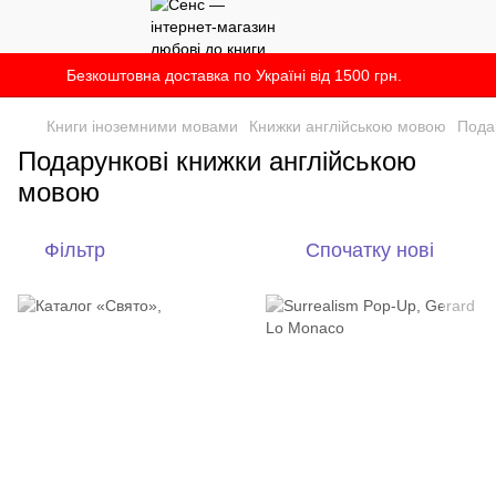
Безкоштовна доставка по Україні від 1500 грн.
Книги іноземними мовами
Книжки англійською мовою
Пода
Подарункові книжки англійською
мовою
Фільтр
Спочатку нові