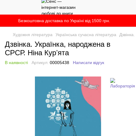
Безкоштовна доставка по Україні від 1500 грн.
Художня література
Українська сучасна література
Дзвінка.
Дзвінка. Українка, народжена в
СРСР. Ніна Курʼята
В наявності
Артикул:
00005438
Написати відгук