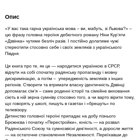
Опис
«У вас така гарна українська мова – ви, мабуть, зі Львова?» –
цю фразу головна героїня дебютного роману Ніни Кур’яти
«Дзвінка» чутиме безліч разів. І постійно долатиме чужі
стереотипи стосовно себе і своїх земляків з українського
Півдня.
Ця книга про те, як це — народитися українкою в СРСР,
відчути на собі спочатку радянську пропаганду і мовну
дискримінацію, а потім – упередженість земляків з інших
регіонів. Створити та втримати власну ідентичність Дзвінці
допомагає сім’я – саме родинні історії та сімейне виховання
сіють в ній зерна сумніву стосовно того, а чи варто вірити тому,
що говорять у школі, пишуть в газетах і «брешуть» по
телевізору.
Дитинство головної героїні припадає на добу пізнього
Брєжнєва і початку «Перестройки», юність — на розвал
Радянського Союзу та сумнозвісні дев’яності, а доросле життя
— на остаточне становлення Незалежності. Переїхавши до