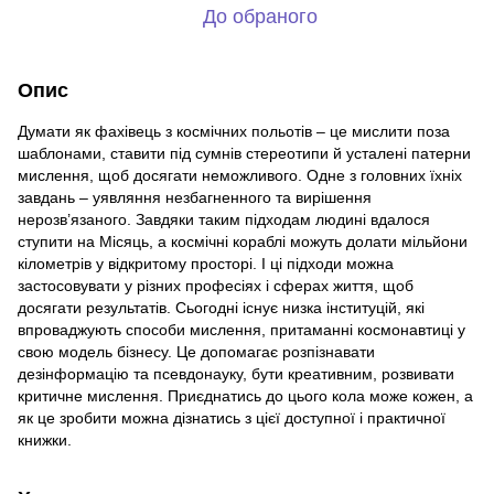
До обраного
Опис
Думати як фахівець з космічних польотів – це мислити поза
шаблонами, ставити під сумнів стереотипи й усталені патерни
мислення, щоб досягати неможливого. Одне з головних їхніх
завдань – уявляння незбагненного та вирішення
нерозв’язаного. Завдяки таким підходам людині вдалося
ступити на Місяць, а космічні кораблі можуть долати мільйони
кілометрів у відкритому просторі. І ці підходи можна
застосовувати у різних професіях і сферах життя, щоб
досягати результатів. Сьогодні існує низка інституцій, які
впроваджують способи мислення, притаманні космонавтиці у
свою модель бізнесу. Це допомагає розпізнавати
дезінформацію та псевдонауку, бути креативним, розвивати
критичне мислення. Приєднатись до цього кола може кожен, а
як це зробити можна дізнатись з цієї доступної і практичної
книжки.