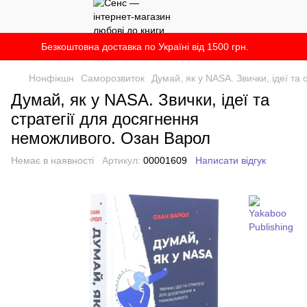
Безкоштовна доставка по Україні від 1500 грн.
Нонфікшн
Саморозвиток
Думай, як у NASA. Звички, ідеї та
Думай, як у NASA. Звички, ідеї та
стратегії для досягнення
неможливого. Озан Варол
Немає в наявності
Артикул:
00001609
Написати відгук