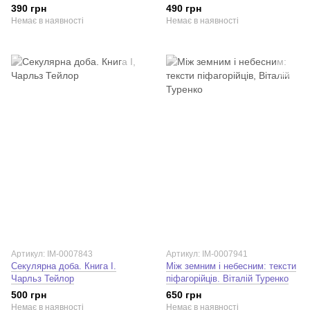
Вайль, або Amor fati, amor
390 грн
490 грн
mundi. Сільвія Куртін-Денамі
Немає в наявності
Немає в наявності
Артикул: IM-0007843
Артикул: IM-0007941
Секулярна доба. Книга I.
Між земним і небесним: тексти
Чарльз Тейлор
піфагорійців. Віталій Туренко
500 грн
650 грн
Немає в наявності
Немає в наявності