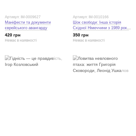
Артикул: IM-0009627
Артикул: IM-0010166
Маніфести та документи
Шок свободи: Інша історія
єврейського авангарду
Східної Німеччини з 1989 року
до сьогодення. Ілько-Саша
420 грн
350 грн
Ковальчук
Немає в наявності
Немає в наявності