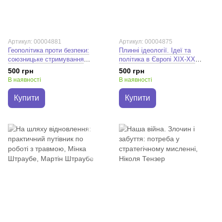
Артикул: 00004881
Артикул: 00004875
Геополітика проти безпеки:
Плинні ідеології. Ідеї та
союзницьке стримування
політика в Європі XIX-XX
агресії в Європі ХХ – початку
століть. Володимир Єрмоленко
500 грн
500 грн
ХХІ ст. Юрій Клименко;
В наявності
В наявності
Олександр Потєхін
Купити
Купити