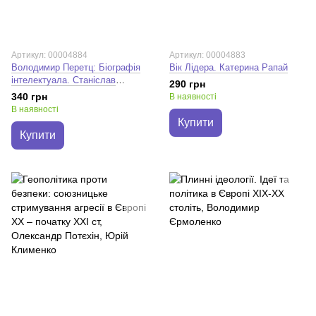
Артикул: 00004884
Артикул: 00004883
Володимир Перетц: Біографія
Вік Лідера. Катерина Рапай
інтелектуала. Станіслав
290 грн
Росовецький
340 грн
В наявності
В наявності
Купити
Купити