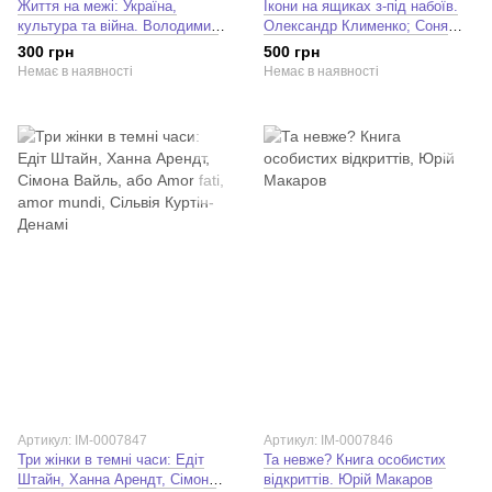
Життя на межі: Україна,
Ікони на ящиках з-під набоїв.
культура та війна. Володимир
Олександр Клименко; Соня
Єрмоленко, Тетяна Огаркова
Атлантова
300 грн
500 грн
Немає в наявності
Немає в наявності
Артикул: IM-0007847
Артикул: IM-0007846
Три жінки в темні часи: Едіт
Та невже? Книга особистих
Штайн, Ханна Арендт, Сімона
відкриттів. Юрій Макаров