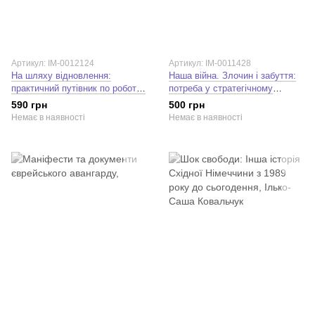
Артикул: IM-0012124
Артикул: IM-0011428
На шляху відновлення:
Наша війна. Злочин і забуття:
практичний путівник по роботі з
потреба у стратегічному
травмою для терапевтів,
мисленні. Ніколя Тензер
590 грн
500 грн
постраждалих та їхніх
Немає в наявності
Немає в наявності
близьких. Мінка Штраубе,
Мартін Штраубе